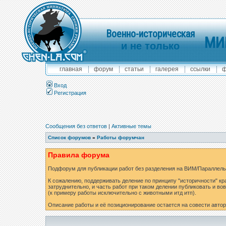
Военно-историческая
МИ
и не только
главная
форум
статьи
галерея
ссылки
ф
Вход
Регистрация
Сообщения без ответов
|
Активные темы
Список форумов
»
Работы форумчан
Правила форума
Подфорум для публикации работ без разделения на ВИМ/Параллель
К сожалению, поддерживать деление по принципу "историчности" кр
затруднительно, и часть работ при таком делении публиковать и вов
(к примеру работы исключительно с животными итд итп).
Описание работы и её позиционирование остается на совести автор