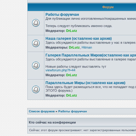
Форум
Работы форумчан
Для публикации лично изготовленных/покрашенных миниа
Теперь следует публиковать именно сюда.
Модератор:
DrLutz
Наша галерея (оставлено как архив)
Здесь обсуждаются работы выставленые у нас в галерее
Модераторы:
DrLutz
,
Hitman
Галерея Параллельных Миров(оставлено как арх
Здесь обсуждаются работы выставленые в галерее парал
Новые работы следует выставлять тут
viewforum.php?f=44
Модератор:
DrLutz
Параллельные Миры (оставлено как архив)
Пока здесь будет размещаться все, что не попадает под
ЭТОГО форума.)
Модератор:
DrLutz
Список форумов
»
Работы форумчан
Кто сейчас на конференции
Сейчас этот форум просматривают: нет зарегистрированных пользоват