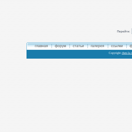
Перейти:
главная
форум
статьи
галерея
ссылки
ф
Copyright
chen-la.