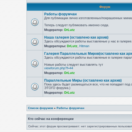
Форум
Работы форумчан
Для публикации лично изготовленных/покрашенных миниа
Теперь следует публиковать именно сюда.
Модератор:
DrLutz
Наша галерея (оставлено как архив)
Здесь обсуждаются работы выставленые у нас в галерее
Модераторы:
DrLutz
,
Hitman
Галерея Параллельных Миров(оставлено как арх
Здесь обсуждаются работы выставленые в галерее парал
Новые работы следует выставлять тут
viewforum.php?f=44
Модератор:
DrLutz
Параллельные Миры (оставлено как архив)
Пока здесь будет размещаться все, что не попадает под
ЭТОГО форума.)
Модератор:
DrLutz
Список форумов
»
Работы форумчан
Кто сейчас на конференции
Сейчас этот форум просматривают: нет зарегистрированных пользоват