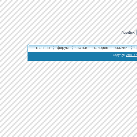
Перейти:
главная
форум
статьи
галерея
ссылки
ф
Copyright
chen-la.