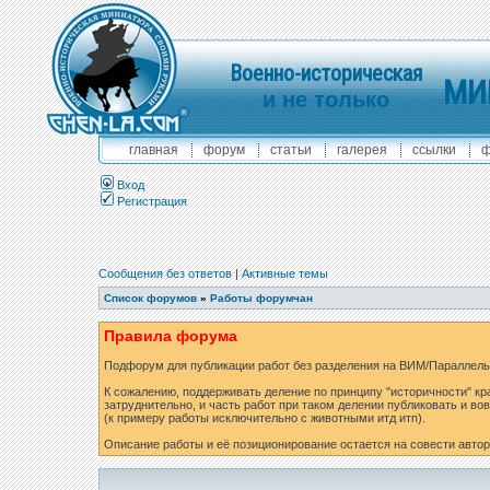
Военно-историческая
МИ
и не только
главная
форум
статьи
галерея
ссылки
ф
Вход
Регистрация
Сообщения без ответов
|
Активные темы
Список форумов
»
Работы форумчан
Правила форума
Подфорум для публикации работ без разделения на ВИМ/Параллель
К сожалению, поддерживать деление по принципу "историчности" кр
затруднительно, и часть работ при таком делении публиковать и вов
(к примеру работы исключительно с животными итд итп).
Описание работы и её позиционирование остается на совести автор