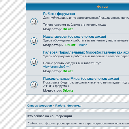
Форум
Работы форумчан
Для публикации лично изготовленных/покрашенных миниа
Теперь следует публиковать именно сюда.
Модератор:
DrLutz
Наша галерея (оставлено как архив)
Здесь обсуждаются работы выставленые у нас в галерее
Модераторы:
DrLutz
,
Hitman
Галерея Параллельных Миров(оставлено как арх
Здесь обсуждаются работы выставленые в галерее парал
Новые работы следует выставлять тут
viewforum.php?f=44
Модератор:
DrLutz
Параллельные Миры (оставлено как архив)
Пока здесь будет размещаться все, что не попадает под
ЭТОГО форума.)
Модератор:
DrLutz
Список форумов
»
Работы форумчан
Кто сейчас на конференции
Сейчас этот форум просматривают: нет зарегистрированных пользоват