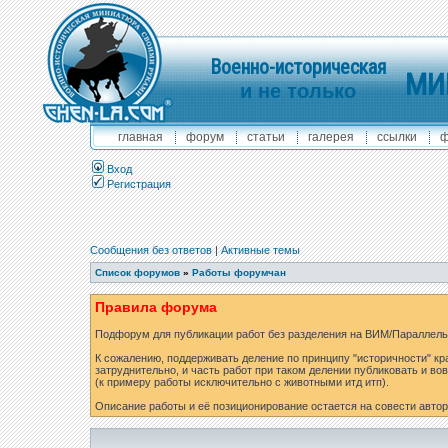
Военно-историческая
МИ
и не только
главная
форум
статьи
галерея
ссылки
ф
Вход
Регистрация
Сообщения без ответов
|
Активные темы
Список форумов
»
Работы форумчан
Правила форума
Подфорум для публикации работ без разделения на ВИМ/Параллель
К сожалению, поддерживать деление по принципу "историчности" кр
затруднительно, и часть работ при таком делении публиковать и вов
(к примеру работы исключительно с животными итд итп).
Описание работы и её позиционирование остается на совести автор