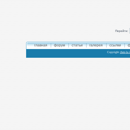
Перейти:
главная
форум
статьи
галерея
ссылки
ф
Copyright
chen-la.