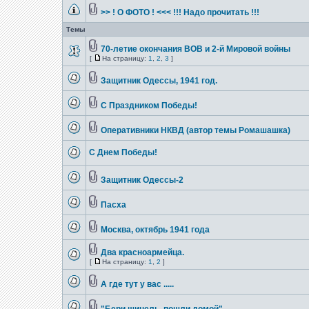
>> ! О ФОТО ! <<< !!! Надо прочитать !!!
Темы
70-летие окончания ВОВ и 2-й Мировой войны
[
На страницу:
1
,
2
,
3
]
Защитник Одессы, 1941 год.
С Праздником Победы!
Оперативники НКВД (автор темы Ромашашка)
С Днем Победы!
Защитник Одессы-2
Пасха
Москва, октябрь 1941 года
Два красноармейца.
[
На страницу:
1
,
2
]
А где тут у вас .....