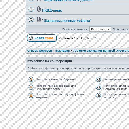
"Бери шинель, пошли домой".
НКВД-шник
"Шаланды, полные кефали"
Показать темы за:
Поле сорти
Страница
1
из
1
[ Тем: 13 ]
Список форумов
»
Выставки
»
70 летие окончания Великой Отечест
Кто сейчас на конференции
Сейчас этот форум просматривают: нет зарегистрированных пользоват
Непрочитанные сообщения
Нет непрочитанн
Непрочитанные сообщения [
Нет непрочитанны
Популярная тема ]
Популярная тема 
Непрочитанные сообщения [ Тема
Нет непрочитанны
закрыта ]
закрыта ]