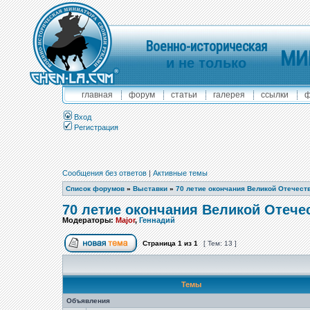
Военно-историческая
МИ
и не только
главная
форум
статьи
галерея
ссылки
ф
Вход
Регистрация
Сообщения без ответов
|
Активные темы
Список форумов
»
Выставки
»
70 летие окончания Великой Отечест
70 летие окончания Великой Отече
Модераторы:
Major
,
Геннадий
Страница
1
из
1
[ Тем: 13 ]
Темы
Объявления