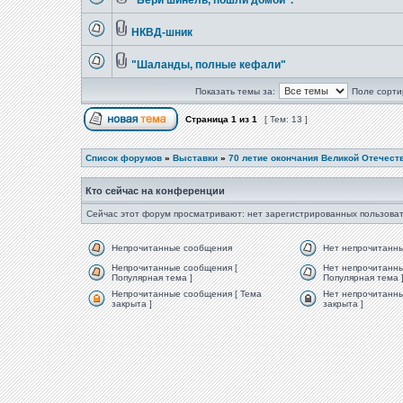
"Бери шинель, пошли домой".
НКВД-шник
"Шаланды, полные кефали"
Показать темы за:
Поле сорти
Страница
1
из
1
[ Тем: 13 ]
Список форумов
»
Выставки
»
70 летие окончания Великой Отечест
Кто сейчас на конференции
Сейчас этот форум просматривают: нет зарегистрированных пользоват
Непрочитанные сообщения
Нет непрочитанн
Непрочитанные сообщения [
Нет непрочитанны
Популярная тема ]
Популярная тема 
Непрочитанные сообщения [ Тема
Нет непрочитанны
закрыта ]
закрыта ]