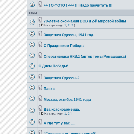
>> ! О ФОТО ! <<< !!! Надо прочитать !!!
Темы
70-летие окончания ВОВ и 2-й Мировой войны
[
На страницу:
1
,
2
,
3
]
Защитник Одессы, 1941 год.
С Праздником Победы!
Оперативники НКВД (автор темы Ромашашка)
С Днем Победы!
Защитник Одессы-2
Пасха
Москва, октябрь 1941 года
Два красноармейца.
[
На страницу:
1
,
2
]
А где тут у вас .....