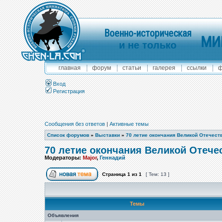
Военно-историческая
МИ
и не только
главная
форум
статьи
галерея
ссылки
ф
Вход
Регистрация
Сообщения без ответов
|
Активные темы
Список форумов
»
Выставки
»
70 летие окончания Великой Отечест
70 летие окончания Великой Отече
Модераторы:
Major
,
Геннадий
Страница
1
из
1
[ Тем: 13 ]
Темы
Объявления