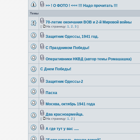
>> ! О ФОТО ! <<< !!! Надо прочитать !!!
Темы
70-летие окончания ВОВ и 2-й Мировой войны
[
На страницу:
1
,
2
,
3
]
Защитник Одессы, 1941 год.
С Праздником Победы!
Оперативники НКВД (автор темы Ромашашка)
С Днем Победы!
Защитник Одессы-2
Пасха
Москва, октябрь 1941 года
Два красноармейца.
[
На страницу:
1
,
2
]
А где тут у вас .....