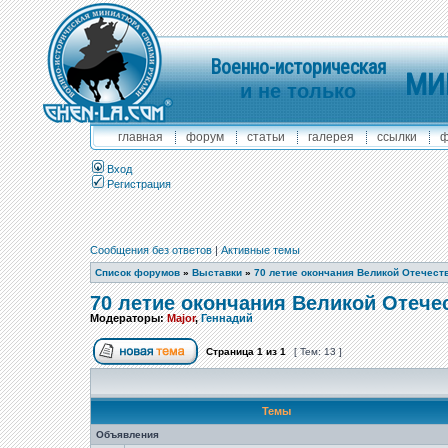
Военно-историческая
МИ
и не только
главная
форум
статьи
галерея
ссылки
ф
Вход
Регистрация
Сообщения без ответов
|
Активные темы
Список форумов
»
Выставки
»
70 летие окончания Великой Отечест
70 летие окончания Великой Отече
Модераторы:
Major
,
Геннадий
Страница
1
из
1
[ Тем: 13 ]
Темы
Объявления