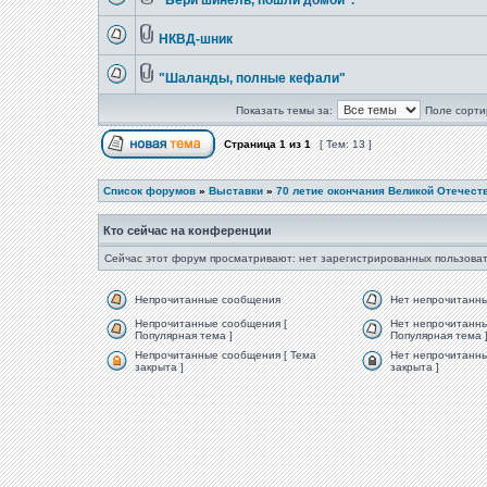
"Бери шинель, пошли домой".
НКВД-шник
"Шаланды, полные кефали"
Показать темы за:
Поле сорти
Страница
1
из
1
[ Тем: 13 ]
Список форумов
»
Выставки
»
70 летие окончания Великой Отечест
Кто сейчас на конференции
Сейчас этот форум просматривают: нет зарегистрированных пользоват
Непрочитанные сообщения
Нет непрочитанн
Непрочитанные сообщения [
Нет непрочитанны
Популярная тема ]
Популярная тема 
Непрочитанные сообщения [ Тема
Нет непрочитанны
закрыта ]
закрыта ]