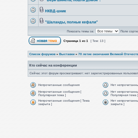
"Бери шинель, пошли домой".
НКВД-шник
"Шаланды, полные кефали"
Показать темы за:
Поле сорти
Страница
1
из
1
[ Тем: 13 ]
Список форумов
»
Выставки
»
70 летие окончания Великой Отечест
Кто сейчас на конференции
Сейчас этот форум просматривают: нет зарегистрированных пользоват
Непрочитанные сообщения
Нет непрочитанн
Непрочитанные сообщения [
Нет непрочитанны
Популярная тема ]
Популярная тема 
Непрочитанные сообщения [ Тема
Нет непрочитанны
закрыта ]
закрыта ]