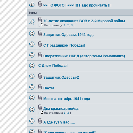
>> ! О ФОТО ! <<< !!! Надо прочитать !!!
Темы
70-летие окончания ВОВ и 2-й Мировой войны
[
На страницу:
1
,
2
,
3
]
Защитник Одессы, 1941 год.
С Праздником Победы!
Оперативники НКВД (автор темы Ромашашка)
С Днем Победы!
Защитник Одессы-2
Пасха
Москва, октябрь 1941 года
Два красноармейца.
[
На страницу:
1
,
2
]
А где тут у вас .....