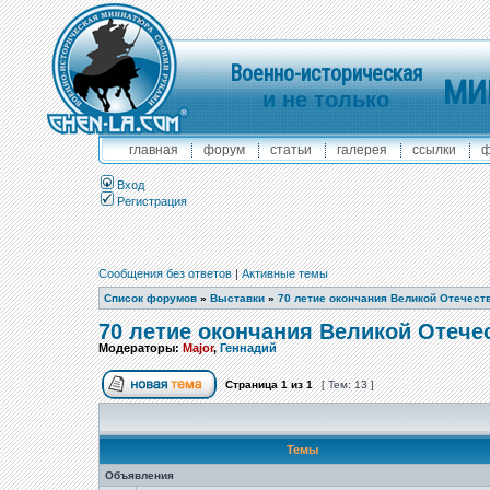
Военно-историческая
МИ
и не только
главная
форум
статьи
галерея
ссылки
ф
Вход
Регистрация
Сообщения без ответов
|
Активные темы
Список форумов
»
Выставки
»
70 летие окончания Великой Отечест
70 летие окончания Великой Отече
Модераторы:
Major
,
Геннадий
Страница
1
из
1
[ Тем: 13 ]
Темы
Объявления