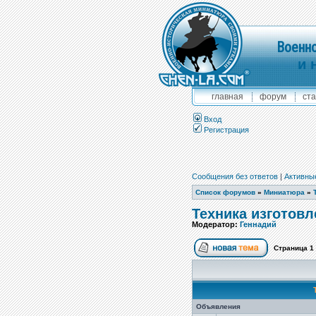
Военно
и 
главная
форум
ста
Вход
Регистрация
Сообщения без ответов
|
Активны
Список форумов
»
Миниатюра
»
Техника изготов
Модератор:
Геннадий
Страница
1
Объявления