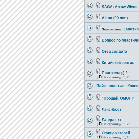
SAGA: Arrow Wives
Aletta (90 mm)
Landskne
Перемещена:
Вопрос по пластил
Отец солдата
Китайский зонтик
Поиграем ;-) ?
[
На страницу:
1
,
2
]
Пайка пластика. Конв
"Прощай, ОМОН!"
Ланс-бюст
Ландснехт
[
На страницу:
1
,
2
]
Офицер егерей.
[
На страницу:
1
,
2
]