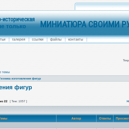
-историческая
МИНИАТЮРА СВОИМИ Р
не только
тьи
галерея
ссылки
файлы
контакты
Теку
е темы
Техника изготовления фигур
ления фигур
из
22
[ Тем: 1057 ]
Н
Темы
Автор
Ответы
Просмо