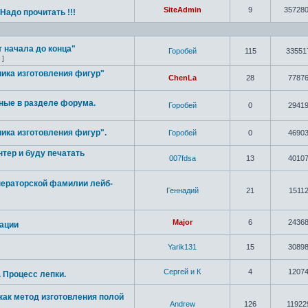
SiteAdmin
9
35728
! Надо прочитать !!!
 начала до конца"
Горобей
115
33551
]
ника изготовления фигур"
ChenLa
28
7787
ные в разделе форума.
Горобей
0
2941
ика изготовления фигур".
Горобей
0
4690
нтер и буду печатать
007fdsa
13
4010
ператорской фамилии лейб-
Геннадий
21
1511
Major
6
2436
иации
Yarik131
15
3089
Сергей и К
4
1207
. Процесс лепки.
как метод изготовления полой
Andrew
126
11922