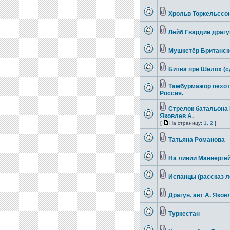
Хрольв Торкельссо
Лейб Гвардии драгун
Мушкетёр Британско
Битва при Шилох (с
Тамбурмажор пехотн
Россия.
Стрелок батальона
Яковлев А.
[
На страницу:
1
,
2
]
Татьяна Романова
На линии Маннергей
Испанцы (рассказ л
Драгун. авт А. Яков
Туркестан