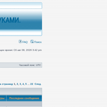
УКАМИ.
FAQ
Поиск
щее время: Сб авг 08, 2026 3:42 pm
Часовой пояс: UTC
а страницу
1
,
2
,
3
,
4
,
5
...
22
След.
тры
Последнее сообщение