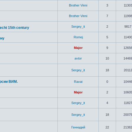
Brother Vinni
3
1130
Brother Vinni
7
1199
Sergey_it
2
9817
cht 15th century
Romej
5
1140
ину
Major
9
1265
avtor
10
1446
Sergey_it
18
2011
ерсии ВИМ.
Ravat
0
1044
Major
2
1060
Sergey_it
4
1182
Sergey_it
18
2007
Геннадий
22
2138