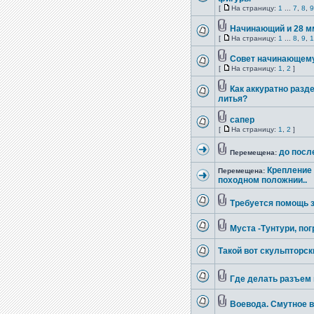
[
На страницу:
1
...
7
,
8
,
9
Начинающий и 28 м
[
На страницу:
1
...
8
,
9
,
1
Совет начинающему
[
На страницу:
1
,
2
]
Как аккуратно разд
литья?
сапер
[
На страницу:
1
,
2
]
до посл
Перемещена:
Крепление 
Перемещена:
походном положнии..
Требуется помощь з
Муста -Тунтури, пог
Такой вот скульпторск
Где делать разъем
Воевода. Смутное в