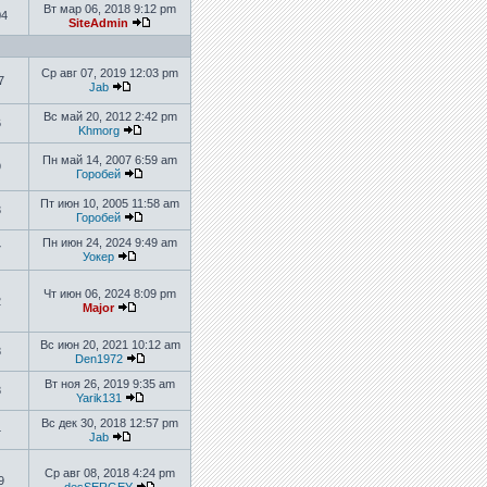
Вт мар 06, 2018 9:12 pm
04
SiteAdmin
Ср авг 07, 2019 12:03 pm
7
Jab
Вс май 20, 2012 2:42 pm
6
Khmorg
Пн май 14, 2007 6:59 am
9
Горобей
Пт июн 10, 2005 11:58 am
3
Горобей
Пн июн 24, 2024 9:49 am
7
Уокер
Чт июн 06, 2024 8:09 pm
2
Major
Вс июн 20, 2021 10:12 am
8
Den1972
Вт ноя 26, 2019 9:35 am
8
Yarik131
Вс дек 30, 2018 12:57 pm
4
Jab
Ср авг 08, 2018 4:24 pm
9