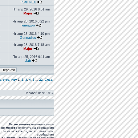
1
ТЭЛНИЕК
Пт апр 29, 2016 8:51 am
8
Major
Чт апр 28, 2016 6:22 pm
2
Геннадий
Чт апр 28, 2016 4:10 pm
1
Gennadius
Чт апр 28, 2016 7:18 am
1
Major
Пн апр 25, 2016 9:11 am
5
Jab
а страницу
1
,
2
,
3
,
4
,
5
...
22
След.
Часовой пояс: UTC
Вы
не можете
начинать темы
ы
не можете
отвечать на сообщения
Вы
не можете
редактировать свои
сообщения
не можете
удалять свои сообщения