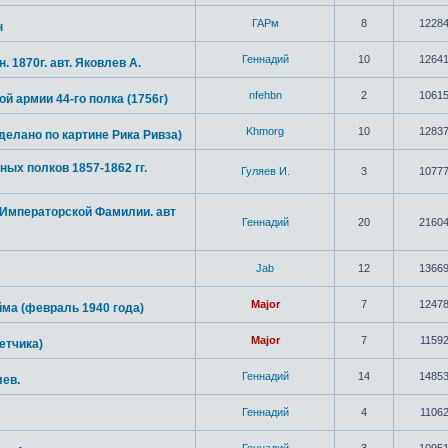
ГАРм
8
1228
н
Геннадий
10
1264
. 1870г. авт. Яковлев А.
nfehbn
2
1061
й армии 44-го полка (1756г)
Khmorg
10
1283
делано по картине Рика Ривза)
ых полков 1857-1862 гг.
Гуляев И.
3
1077
 Императорской Фамилии. авт
Геннадий
20
2160
Jab
12
1366
Major
7
1247
ма (февраль 1940 года)
Major
7
1159
етчика)
Геннадий
14
1485
лев.
Геннадий
4
1106