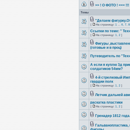
>> ! О ФОТО ! <<< !!
Темы
"Делаем фигурку.От
[
На страницу:
1
...
6
,
7
,
8
Ссылки по теме: " Тех
[
На страницу:
1
,
2
]
Фигуры ,выставлен
(готовые и в проц)
Путеводитель по "Техн
А если я куплю 3д при
солдатиков 54мм?
4-й стрелковый Им
гвардии полк
[
На страницу:
1
,
2
]
Летчик дальней ав
раскатка пластики
[
На страницу:
1
,
2
]
Гренадер 1812 года
Гальванопластика, 
фигуры