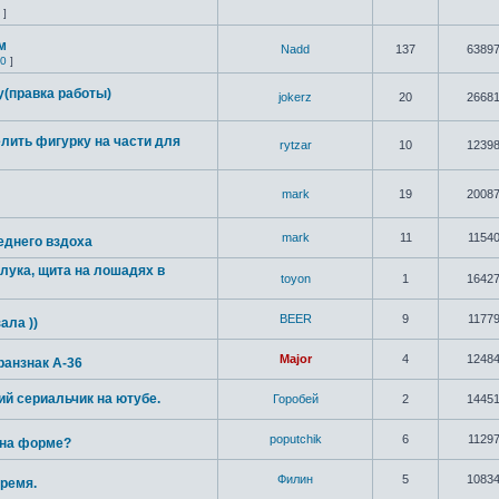
]
м
Nadd
137
6389
0
]
(правка работы)
jokerz
20
2668
елить фигурку на части для
rytzar
10
1239
mark
19
2008
mark
11
1154
еднего вздоха
лука, щита на лошадях в
toyon
1
1642
BEER
9
1177
ала ))
Major
4
1248
ранзнак А-36
ий сериальчик на ютубе.
Горобей
2
1445
poputchik
6
1129
 на форме?
Филин
5
1083
ремя.