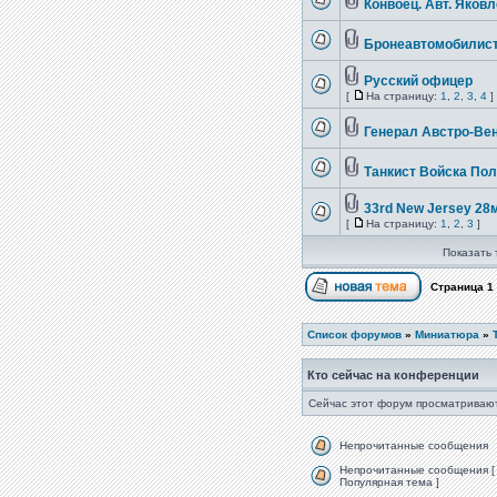
Конвоец. Авт. Яковл
Бронеавтомобилис
Русский офицер
[
На страницу:
1
,
2
,
3
,
4
]
Генерал Австро-Ве
Танкист Войска Пол
33rd New Jersey 28
[
На страницу:
1
,
2
,
3
]
Показать 
Страница
1
Список форумов
»
Миниатюра
»
Кто сейчас на конференции
Сейчас этот форум просматривают
Непрочитанные сообщения
Непрочитанные сообщения [
Популярная тема ]