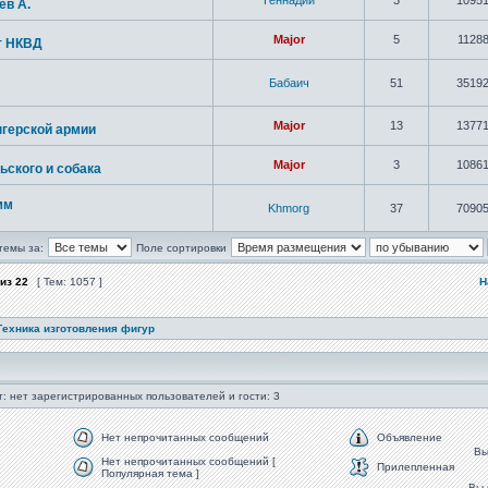
Геннадий
3
1095
ев А.
Major
5
1128
т НКВД
Бабаич
51
3519
Major
13
1377
нгерской армии
Major
3
1086
ьского и собака
мм
Khmorg
37
7090
темы за:
Поле сортировки
из
22
[ Тем: 1057 ]
Н
Техника изготовления фигур
: нет зарегистрированных пользователей и гости: 3
Нет непрочитанных сообщений
Объявление
В
Нет непрочитанных сообщений [
Прилепленная
Популярная тема ]
Вы