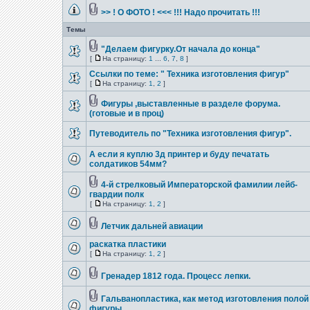
>> ! О ФОТО ! <<< !!! Надо прочитать !!!
Темы
"Делаем фигурку.От начала до конца"
[
На страницу:
1
...
6
,
7
,
8
]
Ссылки по теме: " Техника изготовления фигур"
[
На страницу:
1
,
2
]
Фигуры ,выставленные в разделе форума.
(готовые и в проц)
Путеводитель по "Техника изготовления фигур".
А если я куплю 3д принтер и буду печатать
солдатиков 54мм?
4-й стрелковый Императорской фамилии лейб-
гвардии полк
[
На страницу:
1
,
2
]
Летчик дальней авиации
раскатка пластики
[
На страницу:
1
,
2
]
Гренадер 1812 года. Процесс лепки.
Гальванопластика, как метод изготовления полой
фигуры