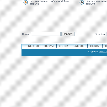
Непрочитанные сообщения [ Тема
Нет непрочитанны
закрыта ]
закрыта ]
Найти:
Перейти:
главная
форум
статьи
галерея
ссылки
ф
Copyright
chen-la.