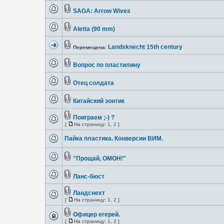
SAGA: Arrow Wives
Aletta (90 mm)
Landsknecht 15th century
Перемещена:
Вопрос по пластилину
Отец солдата
Китайский зонтик
Поиграем ;-) ?
[
На страницу:
1
,
2
]
Пайка пластика. Конверсии ВИМ.
"Прощай, ОМОН!"
Ланс-бюст
Ландснехт
[
На страницу:
1
,
2
]
Офицер егерей.
[
На страницу:
1
,
2
]