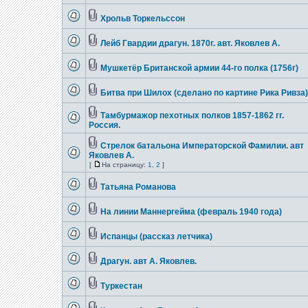
Хрольв Торкельссон
Лейб Гвардии драгун. 1870г. авт. Яковлев А.
Мушкетёр Британской армии 44-го полка (1756г)
Битва при Шилох (сделано по картине Рика Ривза)
Тамбурмажор пехотных полков 1857-1862 гг.
Россия.
Стрелок батальона Императорской Фамилии. авт
Яковлев А.
[
На страницу:
1
,
2
]
Татьяна Романова
На линии Маннергейма (февраль 1940 года)
Испанцы (рассказ летчика)
Драгун. авт А. Яковлев.
Туркестан