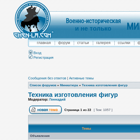
Военно-историческая
МИ
и не только
главная
форум
статьи
галерея
ссылки
ф
Вход
Регистрация
Сообщения без ответов
|
Активные темы
Список форумов
»
Миниатюра
»
Техника изготовления фигур
Техника изготовления фигур
Модератор:
Геннадий
Страница
1
из
22
[ Тем: 1057 ]
Темы
Объявления