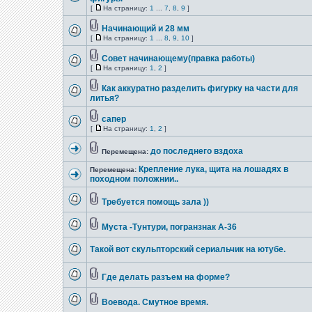
[
На страницу:
1
...
7
,
8
,
9
]
Начинающий и 28 мм
[
На страницу:
1
...
8
,
9
,
10
]
Совет начинающему(правка работы)
[
На страницу:
1
,
2
]
Как аккуратно разделить фигурку на части для
литья?
сапер
[
На страницу:
1
,
2
]
до последнего вздоха
Перемещена:
Крепление лука, щита на лошадях в
Перемещена:
походном положнии..
Требуется помощь зала ))
Муста -Тунтури, погранзнак А-36
Такой вот скульпторский сериальчик на ютубе.
Где делать разъем на форме?
Воевода. Смутное время.