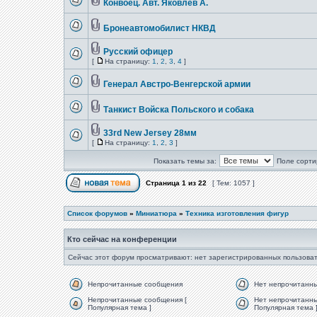
Конвоец. Авт. Яковлев А.
Бронеавтомобилист НКВД
Русский офицер
[
На страницу:
1
,
2
,
3
,
4
]
Генерал Австро-Венгерской армии
Танкист Войска Польского и собака
33rd New Jersey 28мм
[
На страницу:
1
,
2
,
3
]
Показать темы за:
Поле сорти
Страница
1
из
22
[ Тем: 1057 ]
Список форумов
»
Миниатюра
»
Техника изготовления фигур
Кто сейчас на конференции
Сейчас этот форум просматривают: нет зарегистрированных пользоват
Непрочитанные сообщения
Нет непрочитанн
Непрочитанные сообщения [
Нет непрочитанны
Популярная тема ]
Популярная тема 