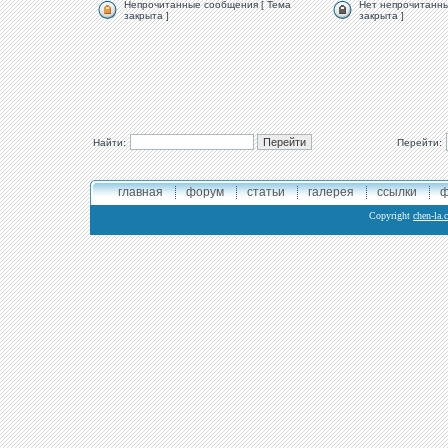
Непрочитанные сообщения [ Тема
Нет непрочитанны
закрыта ]
закрыта ]
Найти:
Перейти:
главная
форум
статьи
галерея
ссылки
ф
Copyright
chen-la.