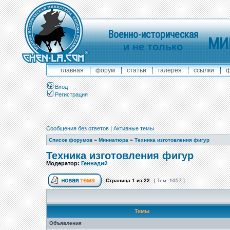
Военно-историческая
МИ
и не только
главная
форум
статьи
галерея
ссылки
ф
Вход
Регистрация
Сообщения без ответов
|
Активные темы
Список форумов
»
Миниатюра
»
Техника изготовления фигур
Техника изготовления фигур
Модератор:
Геннадий
Страница
1
из
22
[ Тем: 1057 ]
Темы
Объявления