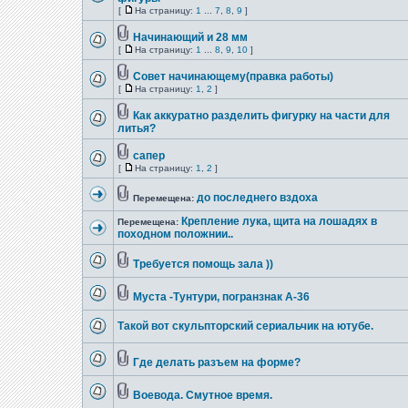
[
На страницу:
1
...
7
,
8
,
9
]
Начинающий и 28 мм
[
На страницу:
1
...
8
,
9
,
10
]
Совет начинающему(правка работы)
[
На страницу:
1
,
2
]
Как аккуратно разделить фигурку на части для
литья?
сапер
[
На страницу:
1
,
2
]
до последнего вздоха
Перемещена:
Крепление лука, щита на лошадях в
Перемещена:
походном положнии..
Требуется помощь зала ))
Муста -Тунтури, погранзнак А-36
Такой вот скульпторский сериальчик на ютубе.
Где делать разъем на форме?
Воевода. Смутное время.