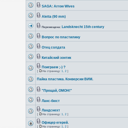
SAGA: Arrow Wives
Aletta (90 mm)
Landsknecht 15th century
Перемещена:
Вопрос по пластилину
Отец солдата
Китайский зонтик
Поиграем ;-) ?
[
На страницу:
1
,
2
]
Пайка пластика. Конверсии ВИМ.
"Прощай, ОМОН!"
Ланс-бюст
Ландснехт
[
На страницу:
1
,
2
]
Офицер егерей.
[
На страницу:
1
,
2
]