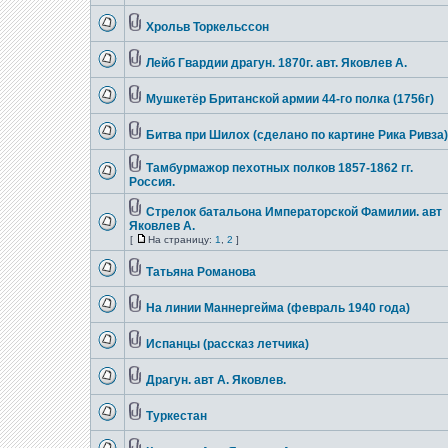
Хрольв Торкельссон
Лейб Гвардии драгун. 1870г. авт. Яковлев А.
Мушкетёр Британской армии 44-го полка (1756г)
Битва при Шилох (сделано по картине Рика Ривза)
Тамбурмажор пехотных полков 1857-1862 гг.
Россия.
Стрелок батальона Императорской Фамилии. авт
Яковлев А.
[
На страницу:
1
,
2
]
Татьяна Романова
На линии Маннергейма (февраль 1940 года)
Испанцы (рассказ летчика)
Драгун. авт А. Яковлев.
Туркестан