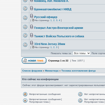
Конвоец. Авт. Яковлев А.
Бронеавтомобилист НКВД
Русский офицер
[
На страницу:
1
,
2
,
3
,
4
]
Генерал Австро-Венгерской армии
Танкист Войска Польского и собака
33rd New Jersey 28мм
[
На страницу:
1
,
2
,
3
]
Показать темы за:
Поле сорти
Страница
1
из
22
[ Тем: 1057 ]
Список форумов
»
Миниатюра
»
Техника изготовления фигур
Кто сейчас на конференции
Сейчас этот форум просматривают: нет зарегистрированных пользоват
Непрочитанные сообщения
Нет непрочитанн
Непрочитанные сообщения [
Нет непрочитанны
Популярная тема ]
Популярная тема 