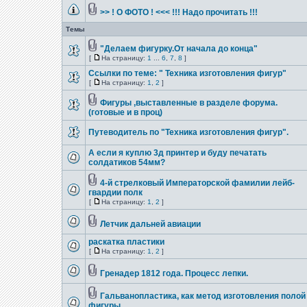
>> ! О ФОТО ! <<< !!! Надо прочитать !!!
Темы
"Делаем фигурку.От начала до конца"
[
На страницу:
1
...
6
,
7
,
8
]
Ссылки по теме: " Техника изготовления фигур"
[
На страницу:
1
,
2
]
Фигуры ,выставленные в разделе форума.
(готовые и в проц)
Путеводитель по "Техника изготовления фигур".
А если я куплю 3д принтер и буду печатать
солдатиков 54мм?
4-й стрелковый Императорской фамилии лейб-
гвардии полк
[
На страницу:
1
,
2
]
Летчик дальней авиации
раскатка пластики
[
На страницу:
1
,
2
]
Гренадер 1812 года. Процесс лепки.
Гальванопластика, как метод изготовления полой
фигуры