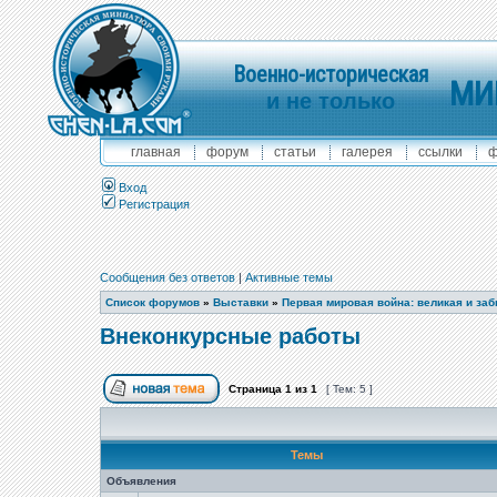
Военно-историческая
МИ
и не только
главная
форум
статьи
галерея
ссылки
ф
Вход
Регистрация
Сообщения без ответов
|
Активные темы
Список форумов
»
Выставки
»
Первая мировая война: великая и за
Внеконкурсные работы
Страница
1
из
1
[ Тем: 5 ]
Темы
Объявления