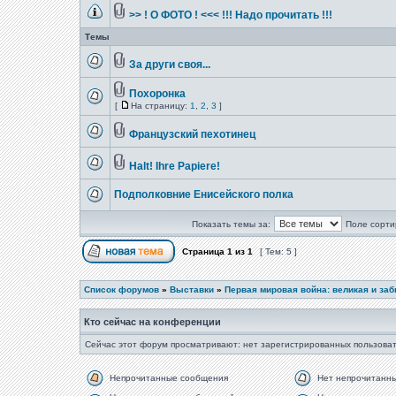
>> ! О ФОТО ! <<< !!! Надо прочитать !!!
Темы
За други своя...
Похоронка
[
На страницу:
1
,
2
,
3
]
Французский пехотинец
Halt! Ihre Papiere!
Подполковние Енисейского полка
Показать темы за:
Поле сорти
Страница
1
из
1
[ Тем: 5 ]
Список форумов
»
Выставки
»
Первая мировая война: великая и за
Кто сейчас на конференции
Сейчас этот форум просматривают: нет зарегистрированных пользоват
Непрочитанные сообщения
Нет непрочитанн