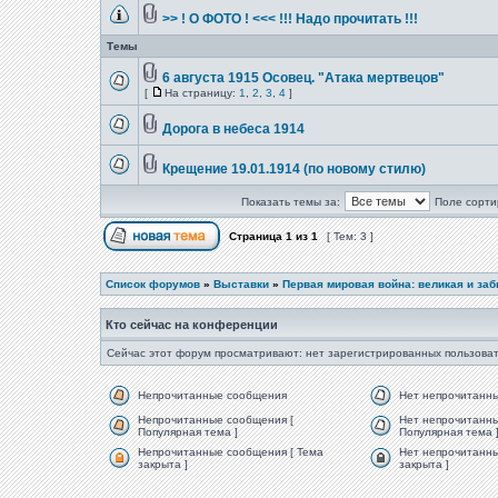
>> ! О ФОТО ! <<< !!! Надо прочитать !!!
Темы
6 августа 1915 Осовец. "Атака мертвецов"
[
На страницу:
1
,
2
,
3
,
4
]
Дорога в небеса 1914
Крещение 19.01.1914 (по новому стилю)
Показать темы за:
Поле сорти
Страница
1
из
1
[ Тем: 3 ]
Список форумов
»
Выставки
»
Первая мировая война: великая и за
Кто сейчас на конференции
Сейчас этот форум просматривают: нет зарегистрированных пользоват
Непрочитанные сообщения
Нет непрочитанн
Непрочитанные сообщения [
Нет непрочитанны
Популярная тема ]
Популярная тема 
Непрочитанные сообщения [ Тема
Нет непрочитанны
закрыта ]
закрыта ]