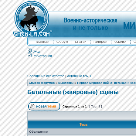
Военно-историческая
МИ
и не только
главная
форум
статьи
галерея
ссылки
ф
Вход
Регистрация
Сообщения без ответов
|
Активные темы
Список форумов
»
Выставки
»
Первая мировая война: великая и за
Батальные (жанровые) сцены
Страница
1
из
1
[ Тем: 3 ]
Темы
Объявления