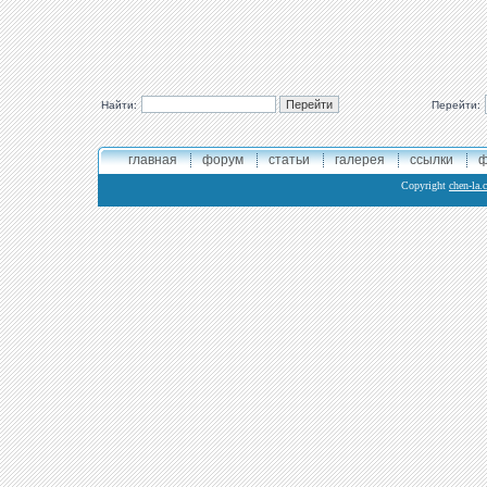
Найти:
Перейти:
главная
форум
статьи
галерея
ссылки
ф
Copyright
chen-la.