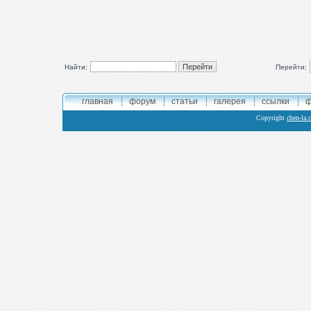
Найти:
Перейти:
главная
форум
статьи
галерея
ссылки
ф
Copyright
chen-la.