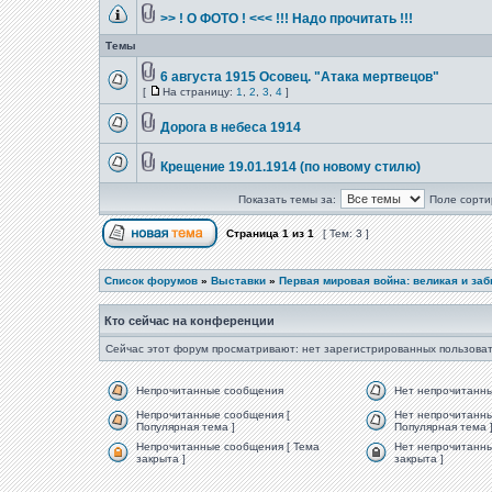
>> ! О ФОТО ! <<< !!! Надо прочитать !!!
Темы
6 августа 1915 Осовец. "Атака мертвецов"
[
На страницу:
1
,
2
,
3
,
4
]
Дорога в небеса 1914
Крещение 19.01.1914 (по новому стилю)
Показать темы за:
Поле сорти
Страница
1
из
1
[ Тем: 3 ]
Список форумов
»
Выставки
»
Первая мировая война: великая и за
Кто сейчас на конференции
Сейчас этот форум просматривают: нет зарегистрированных пользоват
Непрочитанные сообщения
Нет непрочитанн
Непрочитанные сообщения [
Нет непрочитанны
Популярная тема ]
Популярная тема 
Непрочитанные сообщения [ Тема
Нет непрочитанны
закрыта ]
закрыта ]