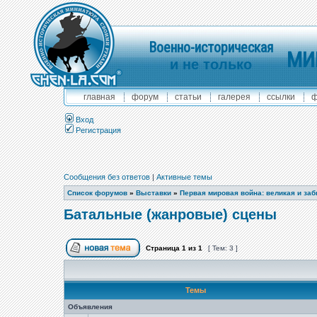
Военно-историческая
МИ
и не только
главная
форум
статьи
галерея
ссылки
ф
Вход
Регистрация
Сообщения без ответов
|
Активные темы
Список форумов
»
Выставки
»
Первая мировая война: великая и за
Батальные (жанровые) сцены
Страница
1
из
1
[ Тем: 3 ]
Темы
Объявления