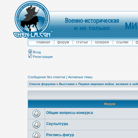
Военно-историческая
МИ
и не только
главная
форум
статьи
галерея
ссылки
ф
Вход
Регистрация
Сообщения без ответов
|
Активные темы
Список форумов
»
Выставки
»
Первая мировая война: великая и за
Форум
Общие вопросы конкурса
Скульптура
Роспись фигур