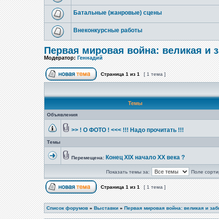
Батальные (жанровые) сцены
Внеконкурсные работы
Первая мировая война: великая и 
Модератор:
Геннадий
Страница
1
из
1
[ 1 тема ]
Темы
Объявления
>> ! О ФОТО ! <<< !!! Надо прочитать !!!
Темы
Конец XIX начало XX века ?
Перемещена:
Показать темы за:
Поле сорти
Страница
1
из
1
[ 1 тема ]
Список форумов
»
Выставки
»
Первая мировая война: великая и за