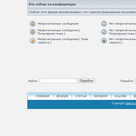
Кто сейчас на конференции
Сейчас этот форум просматривают: нет зарегистрированных пользоват
Непрочитанные сообщения
Нет непрочитанн
Непрочитанные сообщения [
Нет непрочитанны
Популярная тема ]
Популярная тема 
Непрочитанные сообщения [ Тема
Нет непрочитанны
закрыта ]
закрыта ]
Найти:
Перейти:
главная
форум
статьи
галерея
ссылки
ф
Copyright
chen-la.