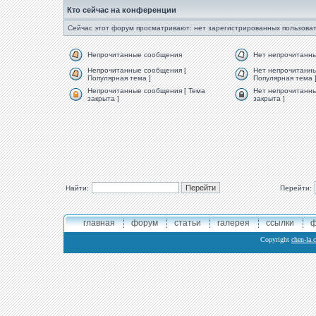
Кто сейчас на конференции
Сейчас этот форум просматривают: нет зарегистрированных пользоват
Непрочитанные сообщения
Нет непрочитанн
Непрочитанные сообщения [
Нет непрочитанны
Популярная тема ]
Популярная тема 
Непрочитанные сообщения [ Тема
Нет непрочитанны
закрыта ]
закрыта ]
Найти:
Перейти:
главная
форум
статьи
галерея
ссылки
ф
Copyright
chen-la.