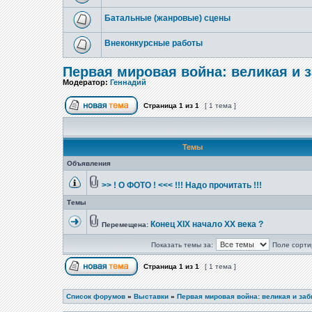
Батальные (жанровые) сцены
Внеконкурсные работы
Первая мировая война: великая и 
Модератор:
Геннадий
Страница
1
из
1
[ 1 тема ]
Темы
Объявления
>> ! О ФОТО ! <<< !!! Надо прочитать !!!
Темы
Конец XIX начало XX века ?
Перемещена:
Показать темы за:
Поле сорти
Страница
1
из
1
[ 1 тема ]
Список форумов
»
Выставки
»
Первая мировая война: великая и за