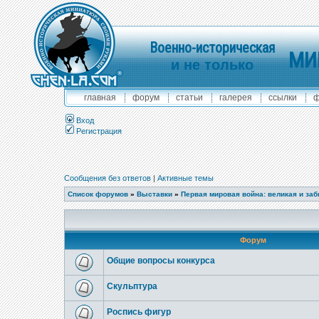
Военно-историческая
МИ
и не только
главная
форум
статьи
галерея
ссылки
ф
Вход
Регистрация
Сообщения без ответов
|
Активные темы
Список форумов
»
Выставки
»
Первая мировая война: великая и за
Форум
Общие вопросы конкурса
Скульптура
Роспись фигур