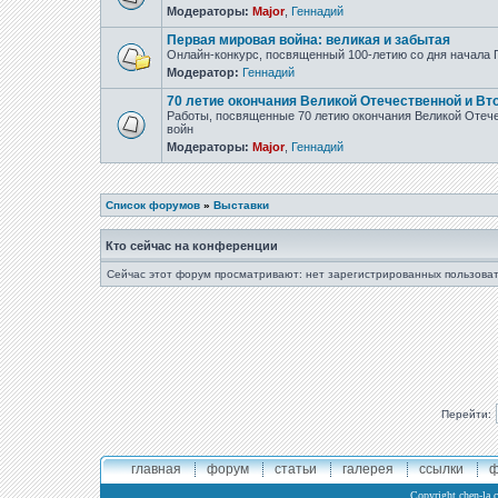
Модераторы:
Major
,
Геннадий
Первая мировая война: великая и забытая
Онлайн-конкурс, посвященный 100-летию со дня начала
Модератор:
Геннадий
70 летие окончания Великой Отечественной и Вт
Работы, посвященные 70 летию окончания Великой Отеч
войн
Модераторы:
Major
,
Геннадий
Список форумов
»
Выставки
Кто сейчас на конференции
Сейчас этот форум просматривают: нет зарегистрированных пользоват
Перейти:
главная
форум
статьи
галерея
ссылки
ф
Copyright
chen-la.