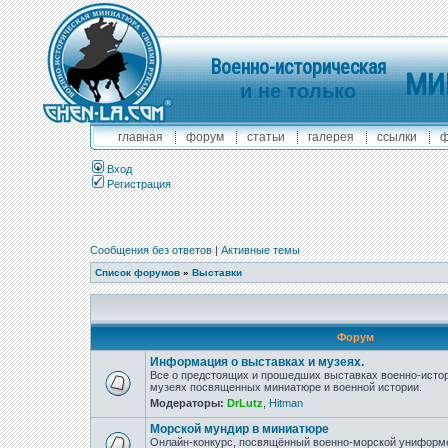
Военно-историческая
МИ
и не только
главная
форум
статьи
галерея
ссылки
ф
Вход
Регистрация
Сообщения без ответов
|
Активные темы
Список форумов
»
Выставки
Форум
Информация о выставках и музеях.
Все о предстоящих и прошедших выставках военно-истор
музеях посвященных миниатюре и военной истории.
Модераторы:
DrLutz
,
Hitman
Морской мундир в миниатюре
Онлайн-конкурс, посвящённый военно-морской униформ