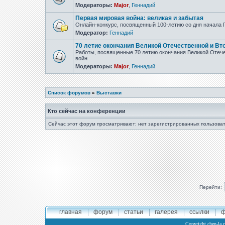
Модераторы:
Major
,
Геннадий
Первая мировая война: великая и забытая
Онлайн-конкурс, посвященный 100-летию со дня начала
Модератор:
Геннадий
70 летие окончания Великой Отечественной и Вт
Работы, посвященные 70 летию окончания Великой Отеч
войн
Модераторы:
Major
,
Геннадий
Список форумов
»
Выставки
Кто сейчас на конференции
Сейчас этот форум просматривают: нет зарегистрированных пользоват
Перейти:
главная
форум
статьи
галерея
ссылки
ф
Copyright
chen-la.