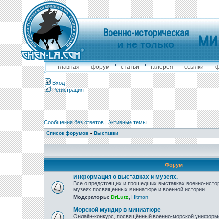
Военно-историческая
МИ
и не только
главная
форум
статьи
галерея
ссылки
ф
Вход
Регистрация
Сообщения без ответов
|
Активные темы
Список форумов
»
Выставки
Форум
Информация о выставках и музеях.
Все о предстоящих и прошедших выставках военно-истор
музеях посвященных миниатюре и военной истории.
Модераторы:
DrLutz
,
Hitman
Морской мундир в миниатюре
Онлайн-конкурс, посвящённый военно-морской униформ