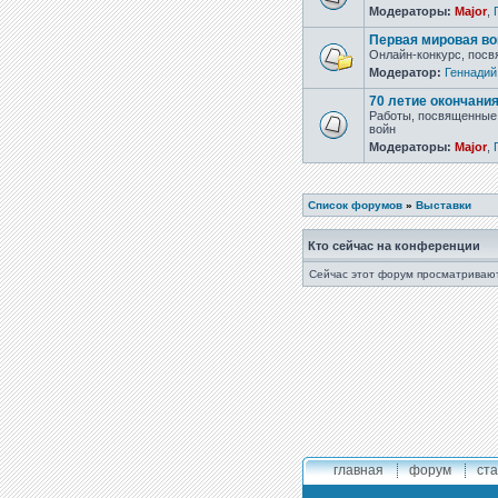
Модераторы:
Major
,
Первая мировая во
Онлайн-конкурс, посв
Модератор:
Геннадий
70 летие окончани
Работы, посвященные 
войн
Модераторы:
Major
,
Список форумов
»
Выставки
Кто сейчас на конференции
Сейчас этот форум просматривают
главная
форум
ста