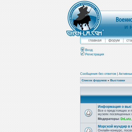
Военно
и 
главная
форум
ста
Вход
Регистрация
Сообщения без ответов
|
Активны
Список форумов
»
Выставки
Информация о выст
Все о предстоящих и 
музеях посвященных м
Модераторы:
DrLutz
Морской мундир в
Онлайн-конкурс, пос