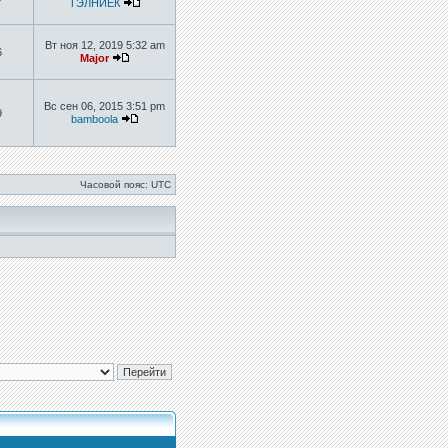
ТЭЛНИЕК
Вт ноя 12, 2019 5:32 am
6
Major
Вс сен 06, 2015 3:51 pm
9
bamboola
Часовой пояс: UTC