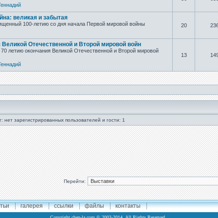
Геннадий
йна: великая и забытая
ященный 100-летию со дня начала Первой мировой войны
20
23
я Великой Отечественной и Второй мировой войн
70 летию окончания Великой Отечественной и Второй мировой
13
14
Геннадий
: нет зарегистрированных пользователей и гости: 1
Перейти:
тьи
галерея
ссылки
файлы
контакты
Copyright
chen-la.com
© 2003-2014. All Rights Reserved..