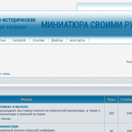
-историческая
МИНИАТЮРА СВОИМИ Р
не только
тьи
галерея
ссылки
файлы
контакты
Тек
е темы
Форум
Темы
Сообщ
авках и музеях.
прошедших выставках военно-исторической миниатюры, а также о
155
140
иниатюре и военной истории.
,
Hitman
 миниатюре
вящённый военно-морской униформе.
36
63