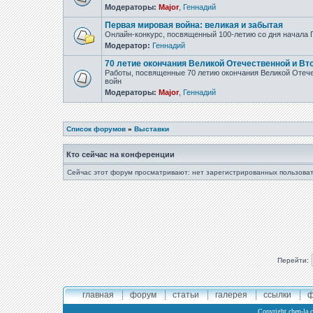
Модераторы:
Major
,
Геннадий
Первая мировая война: великая и забытая
Онлайн-конкурс, посвященный 100-летию со дня начала
Модератор:
Геннадий
70 летие окончания Великой Отечественной и Вт
Работы, посвященные 70 летию окончания Великой Отеч
войн
Модераторы:
Major
,
Геннадий
Список форумов
»
Выставки
Кто сейчас на конференции
Сейчас этот форум просматривают: нет зарегистрированных пользоват
Перейти:
главная
форум
статьи
галерея
ссылки
ф
Copyright
chen-la.