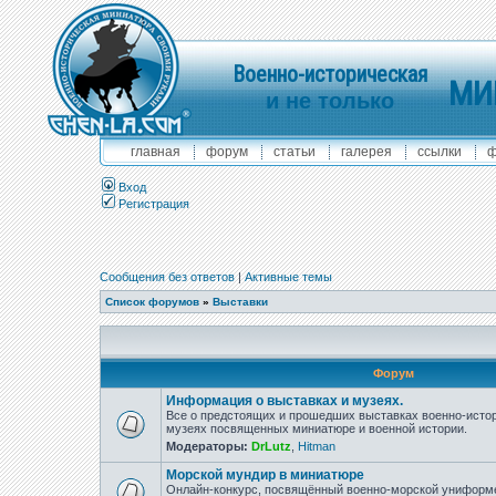
Военно-историческая
МИ
и не только
главная
форум
статьи
галерея
ссылки
ф
Вход
Регистрация
Сообщения без ответов
|
Активные темы
Список форумов
»
Выставки
Форум
Информация о выставках и музеях.
Все о предстоящих и прошедших выставках военно-истор
музеях посвященных миниатюре и военной истории.
Модераторы:
DrLutz
,
Hitman
Морской мундир в миниатюре
Онлайн-конкурс, посвящённый военно-морской униформ