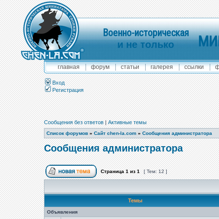
Военно-историческая
МИ
и не только
главная
форум
статьи
галерея
ссылки
ф
Вход
Регистрация
Сообщения без ответов
|
Активные темы
Список форумов
»
Сайт chen-la.com
»
Сообщения администратора
Сообщения администратора
Страница
1
из
1
[ Тем: 12 ]
Темы
Объявления