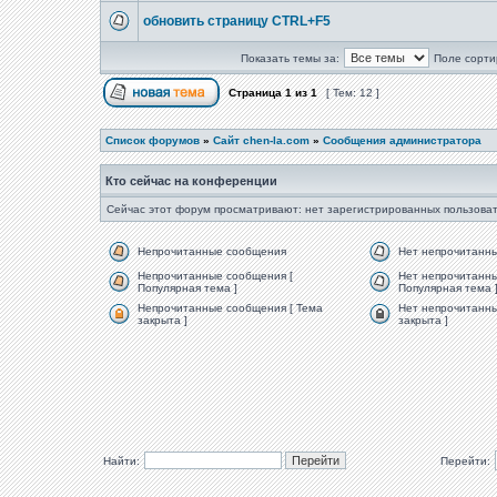
обновить страницу CTRL+F5
Показать темы за:
Поле сорти
Страница
1
из
1
[ Тем: 12 ]
Список форумов
»
Сайт chen-la.com
»
Сообщения администратора
Кто сейчас на конференции
Сейчас этот форум просматривают: нет зарегистрированных пользоват
Непрочитанные сообщения
Нет непрочитанн
Непрочитанные сообщения [
Нет непрочитанны
Популярная тема ]
Популярная тема 
Непрочитанные сообщения [ Тема
Нет непрочитанны
закрыта ]
закрыта ]
Найти:
Перейти: