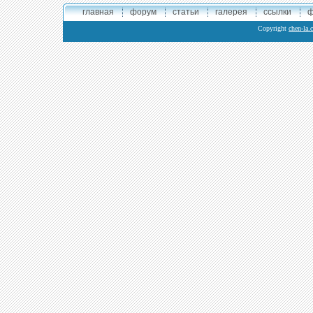
главная
форум
статьи
галерея
ссылки
ф
Copyright
chen-la.