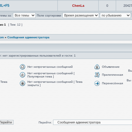
RL+F5
ChenLa
0
2042
темы за:
Поле сортировки
из
1
[ Тем: 12 ]
com
»
Сообщения администратора
: нет зарегистрированных пользователей и гости: 1
Нет непрочитанных сообщений
Объявление
В
Нет непрочитанных сообщений [
Прилепленная
Популярная тема ]
Вы
 Тема
Нет непрочитанных сообщений [ Тема
Перенесённая
закрыта ]
Перейти: