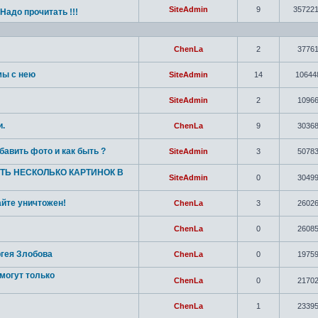
SiteAdmin
9
35722
! Надо прочитать !!!
ChenLa
2
3776
мы с нею
SiteAdmin
14
10644
SiteAdmin
2
1096
и.
ChenLa
9
3036
авить фото и как быть ?
SiteAdmin
3
5078
ТЬ НЕСКОЛЬКО КАРТИНОК В
SiteAdmin
0
3049
айте уничтожен!
ChenLa
3
2602
ChenLa
0
2608
ргея Злобова
ChenLa
0
1975
могут только
ChenLa
0
2170
ChenLa
1
2339