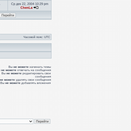
Ср дек 22, 2004 10:29 pm
7
ChenLa
Часовой пояс: UTC
Вы
не можете
начинать темы
ы
не можете
отвечать на сообщения
Вы
не можете
редактировать свои
сообщения
не можете
удалять свои сообщения
Вы
не можете
добавлять вложения