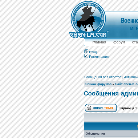
Военно
и 
главная
форум
ста
Вход
Регистрация
Сообщения без ответов
|
Активны
Список форумов
»
Сайт chen-la.
Сообщения адми
Страница
1
Объявления