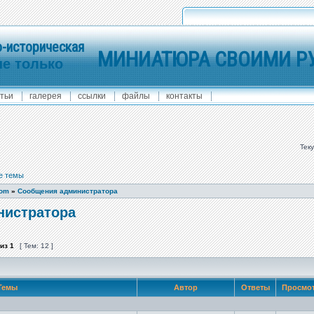
-историческая
МИНИАТЮРА СВОИМИ Р
не только
тьи
галерея
ссылки
файлы
контакты
Тек
е темы
com
»
Сообщения администратора
нистратора
из
1
[ Тем: 12 ]
Темы
Автор
Ответы
Просмо