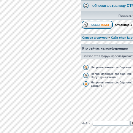
обновить страницу CT
Показать 
Страница
1
Список форумов
»
Сайт chen-la.
Кто сейчас на конференции
Сейчас этот форум просматривают
Непрочитанные сообщения
Непрочитанные сообщения [
Популярная тема ]
Непрочитанные сообщения [
закрыта ]
Найти: