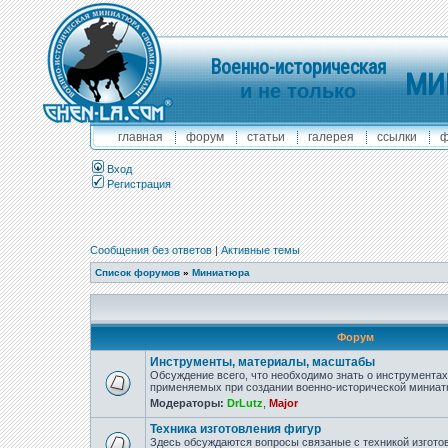
Военно-историческая
МИ
и не только
главная
форум
статьи
галерея
ссылки
ф
Вход
Регистрация
Сообщения без ответов
|
Активные темы
Список форумов
»
Миниатюра
Форум
Инструменты, материалы, масштабы
Обсуждение всего, что необходимо знать о инструмента
применяемых при создании военно-исторической миниат
Модераторы:
DrLutz
,
Major
Техника изготовления фигур
Здесь обсуждаются вопросы связаные с техникой изгото