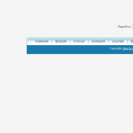
Перейти:
главная
форум
статьи
галерея
ссылки
ф
Copyright
chen-la.