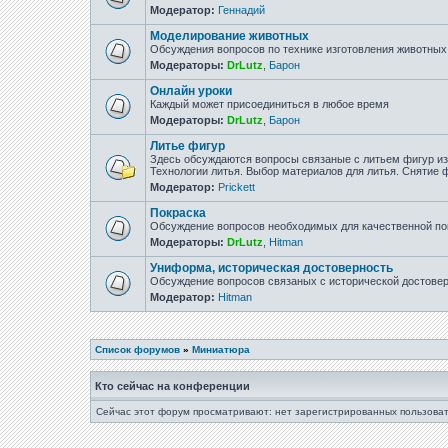
Модератор:
Геннадий
Моделирование животных
Обсуждения вопросов по технике изготовления животны
Модераторы:
DrLutz
,
Барон
Онлайн уроки
Каждый может присоединиться в любое время
Модераторы:
DrLutz
,
Барон
Литье фигур
Здесь обсуждаются вопросы связаные с литьем фигур из 
Технологии литья. Выбор материалов для литья. Снятие
Модератор:
Prickett
Покраска
Обсуждение вопросов необходимых для качественной по
Модераторы:
DrLutz
,
Hitman
Униформа, историческая достоверность
Обсуждение вопросов связаных с исторической достове
Модератор:
Hitman
Список форумов
»
Миниатюра
Кто сейчас на конференции
Сейчас этот форум просматривают: нет зарегистрированных пользоват