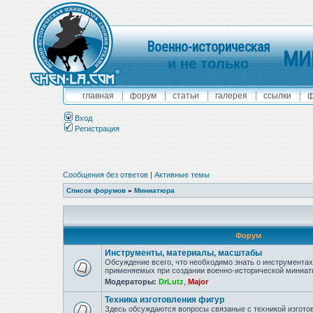
Военно-историческая
МИ
и не только
главная
форум
статьи
галерея
ссылки
ф
Вход
Регистрация
Сообщения без ответов
|
Активные темы
Список форумов
»
Миниатюра
Форум
Инструменты, материалы, масштабы
Обсуждение всего, что необходимо знать о инструмента
применяемых при создании военно-исторической миниат
Модераторы:
DrLutz
,
Major
Техника изготовления фигур
Здесь обсуждаются вопросы связаные с техникой изгото