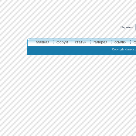
Перейти:
главная
форум
статьи
галерея
ссылки
ф
Copyright
chen-la.