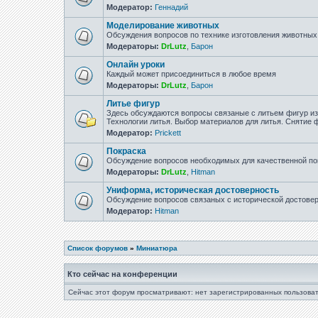
Модератор:
Геннадий
Моделирование животных
Обсуждения вопросов по технике изготовления животны
Модераторы:
DrLutz
,
Барон
Онлайн уроки
Каждый может присоединиться в любое время
Модераторы:
DrLutz
,
Барон
Литье фигур
Здесь обсуждаются вопросы связаные с литьем фигур из 
Технологии литья. Выбор материалов для литья. Снятие
Модератор:
Prickett
Покраска
Обсуждение вопросов необходимых для качественной по
Модераторы:
DrLutz
,
Hitman
Униформа, историческая достоверность
Обсуждение вопросов связаных с исторической достове
Модератор:
Hitman
Список форумов
»
Миниатюра
Кто сейчас на конференции
Сейчас этот форум просматривают: нет зарегистрированных пользоват