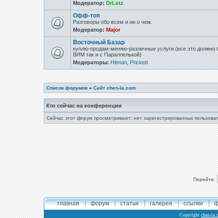
Модератор:
DrLutz
Офф-топ
Разговоры обо всем и ни о чем.
Модератор:
Major
Восточный Базар
куплю-продам-меняю-различные услуги.(все это должно б
ВИМ так и с Параллелькой)
Модераторы:
Hitman
,
Prickett
Список форумов
»
Сайт chen-la.com
Кто сейчас на конференции
Сейчас этот форум просматривают: нет зарегистрированных пользоват
Перейти:
главная
форум
статьи
галерея
ссылки
ф
Copyright
chen-la.