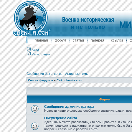
Военно-историческая
МИ
и не только
главная
форум
статьи
галерея
ссылки
ф
Вход
Регистрация
Сообщения без ответов
|
Активные темы
Список форумов
»
Сайт chen-la.com
Форум
Сообщения администратора
Новости нашего форума, сообщения администрации, пра
Обсуждение сайта
Здесь вы можете рассказать, что вам нравится, и что не 
также предложить варианты того, как его можно было бы 
вопросы связаные с работой сайта.