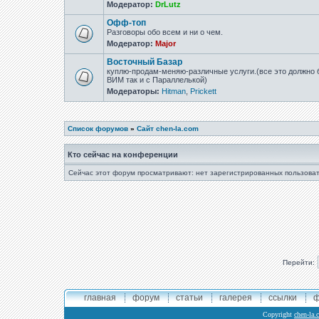
Модератор:
DrLutz
Офф-топ
Разговоры обо всем и ни о чем.
Модератор:
Major
Восточный Базар
куплю-продам-меняю-различные услуги.(все это должно б
ВИМ так и с Параллелькой)
Модераторы:
Hitman
,
Prickett
Список форумов
»
Сайт chen-la.com
Кто сейчас на конференции
Сейчас этот форум просматривают: нет зарегистрированных пользоват
Перейти:
главная
форум
статьи
галерея
ссылки
ф
Copyright
chen-la.