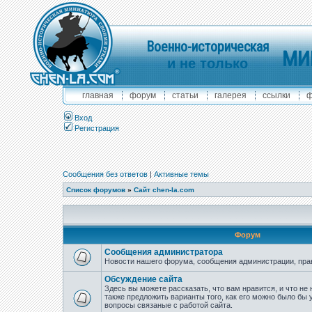
Военно-историческая
МИ
и не только
главная
форум
статьи
галерея
ссылки
ф
Вход
Регистрация
Сообщения без ответов
|
Активные темы
Список форумов
»
Сайт chen-la.com
Форум
Сообщения администратора
Новости нашего форума, сообщения администрации, пра
Обсуждение сайта
Здесь вы можете рассказать, что вам нравится, и что не 
также предложить варианты того, как его можно было бы 
вопросы связаные с работой сайта.