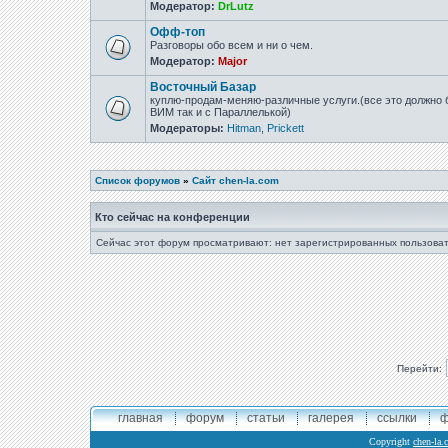
Модератор:
DrLutz
Офф-топ
Разговоры обо всем и ни о чем.
Модератор:
Major
Восточный Базар
куплю-продам-меняю-различные услуги.(все это должно б
ВИМ так и с Параллелькой)
Модераторы:
Hitman
,
Prickett
Список форумов
»
Сайт chen-la.com
Кто сейчас на конференции
Сейчас этот форум просматривают: нет зарегистрированных пользоват
Перейти:
главная
форум
статьи
галерея
ссылки
ф
Copyright
chen-la.