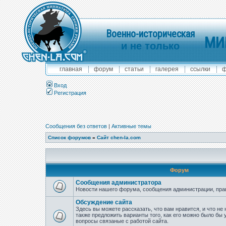
Военно-историческая
МИ
и не только
главная
форум
статьи
галерея
ссылки
ф
Вход
Регистрация
Сообщения без ответов
|
Активные темы
Список форумов
»
Сайт chen-la.com
Форум
Сообщения администратора
Новости нашего форума, сообщения администрации, пра
Обсуждение сайта
Здесь вы можете рассказать, что вам нравится, и что не 
также предложить варианты того, как его можно было бы 
вопросы связаные с работой сайта.