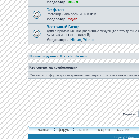
Модератор:
DrLutz
Офф-топ
Разговоры обо всем и ни о чем.
Модератор:
Major
Восточный Базар
куплю-продам-меняю-различные услуги.(все это должно б
ВИМ так и с Параллелькой)
Модераторы:
Hitman
,
Prickett
Список форумов
»
Сайт chen-la.com
Кто сейчас на конференции
Сейчас этот форум просматривают: нет зарегистрированных пользоват
Перейти:
главная
форум
статьи
галерея
ссылки
ф
Copyright
chen-la.