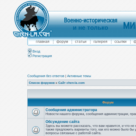
Военно-историческая
МИ
и не только
главная
форум
статьи
галерея
ссылки
ф
Вход
Регистрация
Сообщения без ответов
|
Активные темы
Список форумов
»
Сайт chen-la.com
Форум
Сообщения администратора
Новости нашего форума, сообщения администрации, пра
Обсуждение сайта
Здесь вы можете рассказать, что вам нравится, и что не 
также предложить варианты того, как его можно было бы 
вопросы связаные с работой сайта.