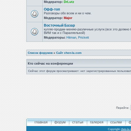
Модератор:
DrLutz
Офф-топ
Разговоры обо всем и ни о чем.
Модератор:
Major
Восточный Базар
куплю-продам-меняю-различные услуги.(все это должно б
ВИМ так и с Параллелькой)
Модераторы:
Hitman
,
Prickett
Список форумов
»
Сайт chen-la.com
Кто сейчас на конференции
Сейчас этот форум просматривают: нет зарегистрированных пользоват
Перейти:
главная
форум
статьи
галерея
ссылки
ф
Copyright
chen-la.