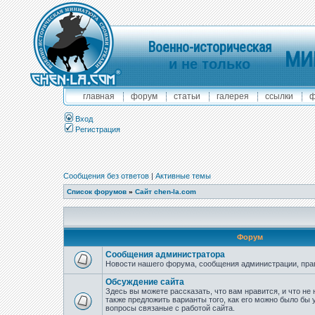
Военно-историческая
МИ
и не только
главная
форум
статьи
галерея
ссылки
ф
Вход
Регистрация
Сообщения без ответов
|
Активные темы
Список форумов
»
Сайт chen-la.com
Форум
Сообщения администратора
Новости нашего форума, сообщения администрации, пра
Обсуждение сайта
Здесь вы можете рассказать, что вам нравится, и что не 
также предложить варианты того, как его можно было бы 
вопросы связаные с работой сайта.