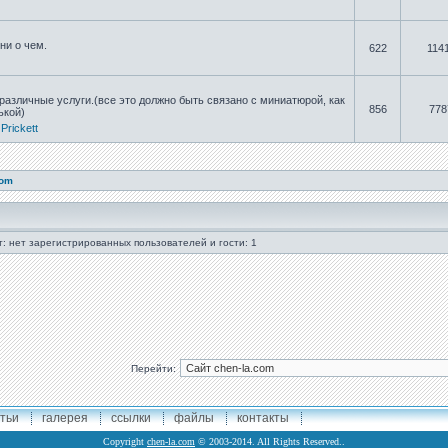
ни о чем.
622
114
азличные услуги.(все это должно быть связано с миниатюрой, как
856
778
ькой)
,
Prickett
com
: нет зарегистрированных пользователей и гости: 1
Перейти:
тьи
галерея
ссылки
файлы
контакты
Copyright
chen-la.com
© 2003-2014. All Rights Reserved..