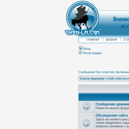
Военно
и 
главная
форум
ста
Вход
Регистрация
Сообщения без ответов
|
Активны
Список форумов
»
Сайт chen-la.
Сообщения админи
Новости нашего форум
Обсуждение сайта
Здесь вы можете расск
также предложить вари
вопросы связаные с р