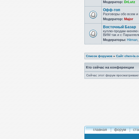
Модератор:
DrLutz
Офф-топ
Разговоры обо всем и 
Модератор:
Major
Восточный Базар
куплю-продам-меняю-р
ВИМ так и с Параллел
Модераторы:
Hitman
Список форумов
»
Сайт chen-la.
Кто сейчас на конференции
Сейчас этот форум просматривают
главная
форум
ста