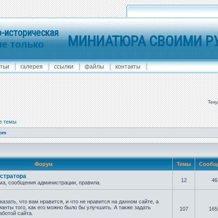
-историческая
МИНИАТЮРА СВОИМИ Р
не только
тьи
галерея
ссылки
файлы
контакты
Теку
е темы
com
Форум
Темы
Сообщ
стратора
12
46
а, сообщения администрации, правила.
азать, что вам нравится, и что не нравится на данном сайте, а
анты того, как его можно было бы улучшить. А также задать
107
165
аботой сайта.