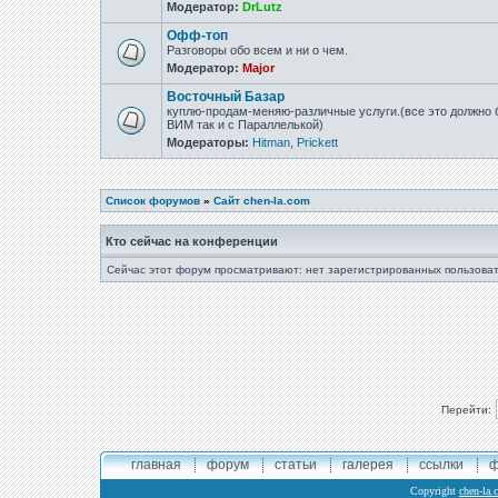
Модератор:
DrLutz
Офф-топ
Разговоры обо всем и ни о чем.
Модератор:
Major
Восточный Базар
куплю-продам-меняю-различные услуги.(все это должно б
ВИМ так и с Параллелькой)
Модераторы:
Hitman
,
Prickett
Список форумов
»
Сайт chen-la.com
Кто сейчас на конференции
Сейчас этот форум просматривают: нет зарегистрированных пользоват
Перейти:
главная
форум
статьи
галерея
ссылки
ф
Copyright
chen-la.