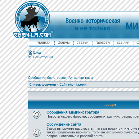
Военно-историческая
МИ
и не только
главная
форум
статьи
галерея
ссылки
ф
Вход
Регистрация
Сообщения без ответов
|
Активные темы
Список форумов
»
Сайт chen-la.com
Форум
Сообщения администратора
Новости нашего форума, сообщения администрации, пра
Обсуждение сайта
Здесь вы можете рассказать, что вам нравится, и что не 
также предложить варианты того, как его можно было бы 
вопросы связаные с работой сайта.