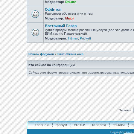
Модератор:
DrLutz
Офф-топ
Разговоры обо всем и ни о чем.
Модератор:
Major
Восточный Базар
куплю-продам-меняю-различные услуги.(все это должно б
ВИМ так и с Параллелькой)
Модераторы:
Hitman
,
Prickett
Список форумов
»
Сайт chen-la.com
Кто сейчас на конференции
Сейчас этот форум просматривают: нет зарегистрированных пользоват
Перейти:
главная
форум
статьи
галерея
ссылки
ф
Copyright
chen-la.