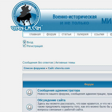
Военно-историческая
МИ
и не только
главная
форум
статьи
галерея
ссылки
ф
Вход
Регистрация
Сообщения без ответов
|
Активные темы
Список форумов
»
Сайт chen-la.com
Форум
Сообщения администратора
Новости нашего форума, сообщения администрации, пра
Обсуждение сайта
Здесь вы можете рассказать, что вам нравится, и что не 
также предложить варианты того, как его можно было бы 
вопросы связаные с работой сайта.