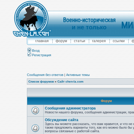
Военно-историческая
МИ
и не только
главная
форум
статьи
галерея
ссылки
ф
Вход
Регистрация
Сообщения без ответов
|
Активные темы
Список форумов
»
Сайт chen-la.com
Форум
Сообщения администратора
Новости нашего форума, сообщения администрации, пра
Обсуждение сайта
Здесь вы можете рассказать, что вам нравится, и что не 
также предложить варианты того, как его можно было бы 
вопросы связаные с работой сайта.