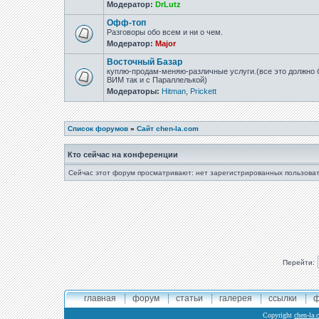
Модератор:
DrLutz
Офф-топ
Разговоры обо всем и ни о чем.
Модератор:
Major
Восточный Базар
куплю-продам-меняю-различные услуги.(все это должно б
ВИМ так и с Параллелькой)
Модераторы:
Hitman
,
Prickett
Список форумов
»
Сайт chen-la.com
Кто сейчас на конференции
Сейчас этот форум просматривают: нет зарегистрированных пользоват
Перейти:
главная
форум
статьи
галерея
ссылки
ф
Copyright
chen-la.