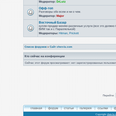
Модератор:
DrLutz
Офф-топ
Разговоры обо всем и ни о чем.
Модератор:
Major
Восточный Базар
куплю-продам-меняю-различные услуги.(все это должно б
ВИМ так и с Параллелькой)
Модераторы:
Hitman
,
Prickett
Список форумов
»
Сайт chen-la.com
Кто сейчас на конференции
Сейчас этот форум просматривают: нет зарегистрированных пользоват
Перейти:
главная
форум
статьи
галерея
ссылки
ф
Copyright
chen-la.