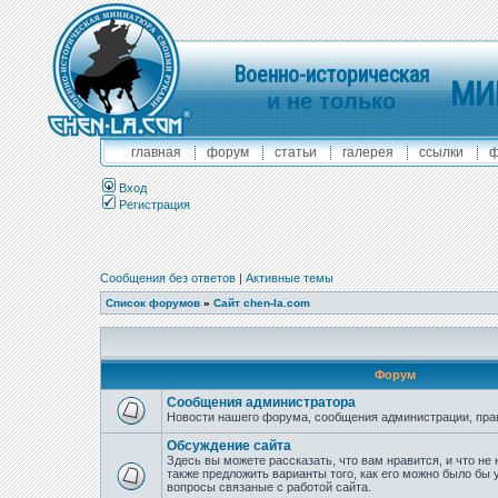
Военно-историческая
МИ
и не только
главная
форум
статьи
галерея
ссылки
ф
Вход
Регистрация
Сообщения без ответов
|
Активные темы
Список форумов
»
Сайт chen-la.com
Форум
Сообщения администратора
Новости нашего форума, сообщения администрации, пра
Обсуждение сайта
Здесь вы можете рассказать, что вам нравится, и что не 
также предложить варианты того, как его можно было бы 
вопросы связаные с работой сайта.