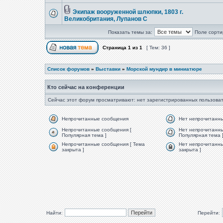
Экипаж вооруженной шлюпки, 1803 г.
Великобритания, Лупанов С
Показать темы за:
Поле сорти
Страница
1
из
1
[ Тем: 36 ]
Список форумов
»
Выставки
»
Морской мундир в миниатюре
Кто сейчас на конференции
Сейчас этот форум просматривают: нет зарегистрированных пользоват
Непрочитанные сообщения
Нет непрочитанн
Непрочитанные сообщения [
Нет непрочитанны
Популярная тема ]
Популярная тема 
Непрочитанные сообщения [ Тема
Нет непрочитанны
закрыта ]
закрыта ]
Найти:
Перейти: