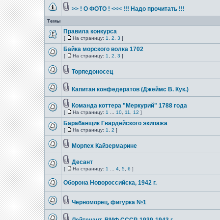
>> ! О ФОТО ! <<< !!! Надо прочитать !!!
Темы
Правила конкурса
[
На страницу:
1
,
2
,
3
]
Байка морского волка 1702
[
На страницу:
1
,
2
,
3
]
Торпедоносец
Капитан конфедератов (Джеймс В. Кук.)
Команда коттера "Меркурий" 1788 года
[
На страницу:
1
...
10
,
11
,
12
]
Барабанщик Гвардейского экипажа
[
На страницу:
1
,
2
]
Морпех Кайзермарине
Десант
[
На страницу:
1
...
4
,
5
,
6
]
Оборона Новороссийска, 1942 г.
Черноморец, фигурка №1