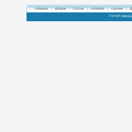
главная
форум
статьи
галерея
ссылки
ф
Copyright
chen-la.