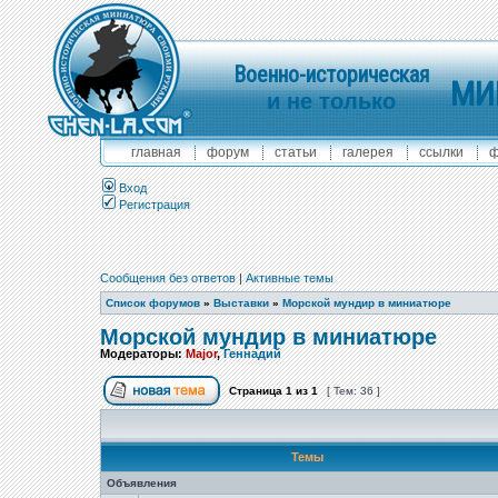
Военно-историческая
МИ
и не только
главная
форум
статьи
галерея
ссылки
ф
Вход
Регистрация
Сообщения без ответов
|
Активные темы
Список форумов
»
Выставки
»
Морской мундир в миниатюре
Морской мундир в миниатюре
Модераторы:
Major
,
Геннадий
Страница
1
из
1
[ Тем: 36 ]
Темы
Объявления