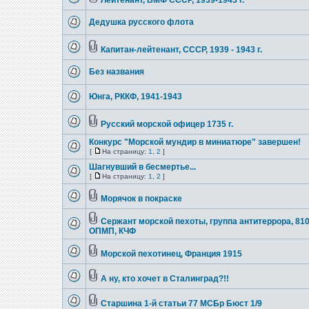
Лейтенант, ВМФ СССР, 1939-1943 г.
Дедушка русского флота
Капитан-лейтенант, СССР, 1939 - 1943 г.
Без названия
Юнга, РККФ, 1941-1943
Русский морской офицер 1735 г.
Конкурс "Морской мундир в миниатюре" завершен!
[
На страницу:
1
,
2
]
Шагнувший в бесмертье...
[
На страницу:
1
,
2
]
Морячок в покраске
Сержант морской пехоты, группа антитеррора, 81
ОПМП, КЧФ
Морской пехотинец, Франция 1915
А ну, кто хочет в Сталинград?!!
Старшина 1-й статьи 77 МСБр Бюст 1/9