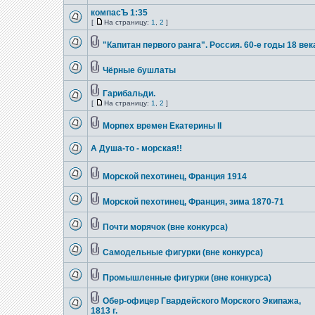
компасЪ 1:35
[
На страницу:
1
,
2
]
"Капитан первого ранга". Россия. 60-е годы 18 век
Чёрные бушлаты
Гарибальди.
[
На страницу:
1
,
2
]
Морпех времен Екатерины II
А Душа-то - морская!!
Морской пехотинец, Франция 1914
Морской пехотинец, Франция, зима 1870-71
Почти морячок (вне конкурса)
Самодельные фигурки (вне конкурса)
Промышленные фигурки (вне конкурса)
Обер-офицер Гвардейского Морского Экипажа,
1813 г.