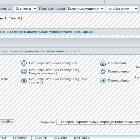
темы за:
Поле сортировки
из
1
[ Тем: 8 ]
мчан
»
Галерея Параллельных Миров(оставлено как архив)
: нет зарегистрированных пользователей и гости: 2
Нет непрочитанных сообщений
Объявление
В
Нет непрочитанных сообщений [
Прилепленная
Популярная тема ]
Вы
 Тема
Нет непрочитанных сообщений [ Тема
Перенесённая
закрыта ]
Перейти:
тьи
галерея
ссылки
файлы
контакты