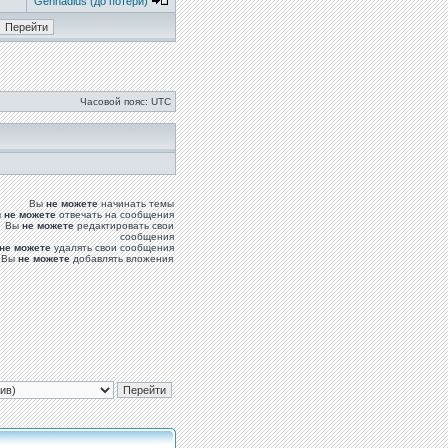
Gennadius (до потери)
Часовой пояс: UTC
Вы
не можете
начинать темы
ы
не можете
отвечать на сообщения
Вы
не можете
редактировать свои
сообщения
не можете
удалять свои сообщения
Вы
не можете
добавлять вложения