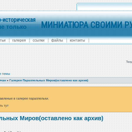
-историческая
МИНИАТЮРА СВОИМИ Р
не только
тьи
галерея
ссылки
файлы
контакты
Тек
е темы
мчан
»
Галерея Параллельных Миров(оставлено как архив)
авленые в галерее параллельки.
ть тут
льных Миров(оставлено как архив)