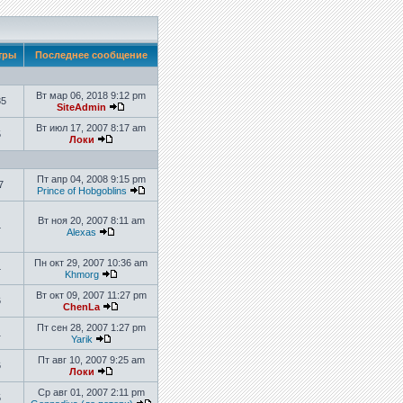
тры
Последнее сообщение
Вт мар 06, 2018 9:12 pm
85
SiteAdmin
Вт июл 17, 2007 8:17 am
5
Локи
Пт апр 04, 2008 9:15 pm
7
Prince of Hobgoblins
Вт ноя 20, 2007 8:11 am
4
Alexas
Пн окт 29, 2007 10:36 am
4
Khmorg
Вт окт 09, 2007 11:27 pm
6
ChenLa
Пт сен 28, 2007 1:27 pm
1
Yarik
Пт авг 10, 2007 9:25 am
6
Локи
Ср авг 01, 2007 2:11 pm
5