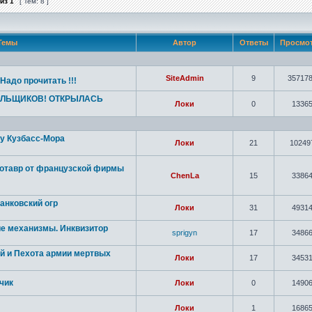
из
1
[ Тем: 8 ]
Темы
Автор
Ответы
Просмо
SiteAdmin
9
35717
! Надо прочитать !!!
ЛЬЩИКОВ! ОТКРЫЛАСЬ
Локи
0
1336
 у Кузбасс-Мора
Локи
21
10249
отавр от французской фирмы
ChenLa
15
3386
анковский огр
Локи
31
4931
кие механизмы. Инквизитор
sprigyn
17
3486
ей и Пехота армии мертвых
Локи
17
3453
тчик
Локи
0
1490
Локи
1
1686