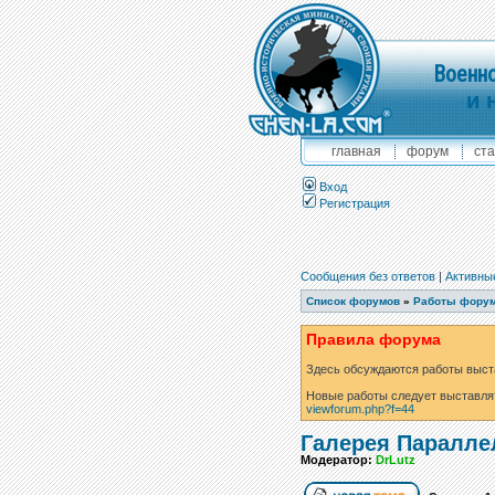
Военно
и 
главная
форум
ста
Вход
Регистрация
Сообщения без ответов
|
Активны
Список форумов
»
Работы фору
Правила форума
Здесь обсуждаются работы выст
Новые работы следует выставля
viewforum.php?f=44
Галерея Паралле
Модератор:
DrLutz