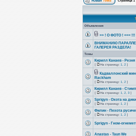
Страница
1
Объявления
>> ! О ФОТО ! <<< !!
ВНИМАНИЮ ПАРАЛЛЕ
ГАЛЕРЕЯ РАЗДЕЛА!
Темы
Кирилл Канаев - Резня
[
На страницу:
1
,
2
]
Кадваллонский мин
Rackham
[
На страницу:
1
,
2
]
Кирилл Канаев - Стимп
[
На страницу:
1
,
2
,
3
]
Sprigyn - Охота на ди
[
На страницу:
1
,
2
]
Филин - Пехота русич
[
На страницу:
1
,
2
]
Sprigyn - Гном-огнеме
Anastas - Taun We