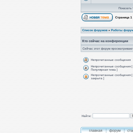
Показать 
Страница
1
Список форумов
»
Работы фору
Кто сейчас на конференции
Сейчас этот форум просматривают
Непрочитанные сообщения
Непрочитанные сообщения [
Популярная тема ]
Непрочитанные сообщения [
закрыта ]
Найти:
главная
форум
ста