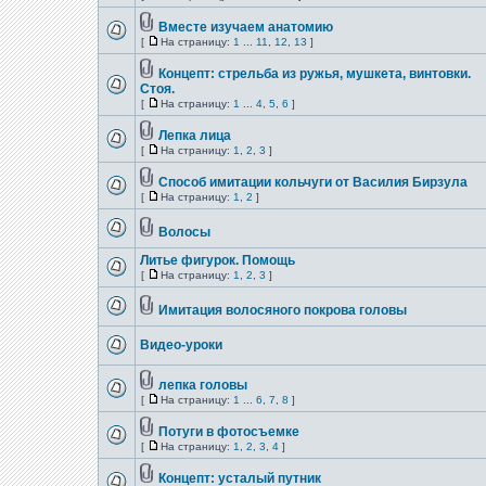
Вместе изучаем анатомию
[
На страницу:
1
...
11
,
12
,
13
]
Концепт: стрельба из ружья, мушкета, винтовки.
Стоя.
[
На страницу:
1
...
4
,
5
,
6
]
Лепка лица
[
На страницу:
1
,
2
,
3
]
Способ имитации кольчуги от Василия Бирзула
[
На страницу:
1
,
2
]
Волосы
Литье фигурок. Помощь
[
На страницу:
1
,
2
,
3
]
Имитация волосяного покрова головы
Видео-уроки
лепка головы
[
На страницу:
1
...
6
,
7
,
8
]
Потуги в фотосъемке
[
На страницу:
1
,
2
,
3
,
4
]
Концепт: усталый путник