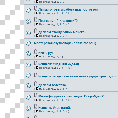
[
На страницу:
1
,
2
,
3
]
Лепка головы и работа над портретом
[
На страницу:
1
...
6
,
7
,
8
]
Поиграем в " Классики"?
[
На страницу:
1
,
2
,
3
,
4
]
Делаем стандартный манекен
[
На страницу:
1
,
2
,
3
,
4
]
Мастерская скульптора (лепка головы)
Кисти рук
[
На страницу:
1
,
2
]
Концепт: сидящий индеец
[
На страницу:
1
...
6
,
7
,
8
]
Концепт: искусство нанесениия удара прикладом
Делаем толстяка
[
На страницу:
1
,
2
,
3
,
4
]
Многофигурная композиция. Попробуем?
[
На страницу:
1
...
6
,
7
,
8
]
Концепт: Удар ногой.
[
На страницу:
1
,
2
,
3
,
4
]