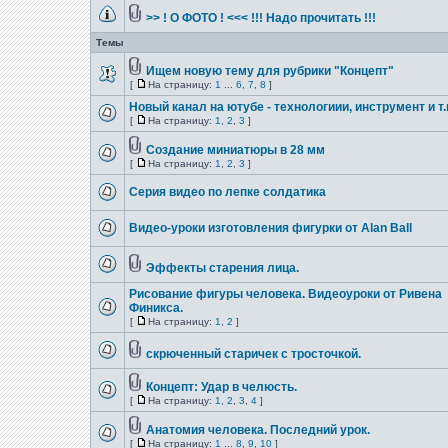
>> ! О ФОТО ! <<< !!! Надо прочитать !!!
Темы
Ищем новую тему для рубрики "Концепт"
[
На страницу:
1
...
6
,
7
,
8
]
Новый канал на ютубе - технологиии, инструмент и т.
[
На страницу:
1
,
2
,
3
]
Создание миниатюры в 28 мм
[
На страницу:
1
,
2
,
3
]
Серия видео по лепке солдатика
Видео-уроки изготовления фигурки от Alan Ball
Эффекты старения лица.
Рисование фигуры человека. Видеоуроки от Ривена
Финикса.
[
На страницу:
1
,
2
]
скрюченный старичек с тросточкой.
Концепт: Удар в челюсть.
[
На страницу:
1
,
2
,
3
,
4
]
Анатомия человека. Последний урок.
[
На страницу:
1
...
8
,
9
,
10
]