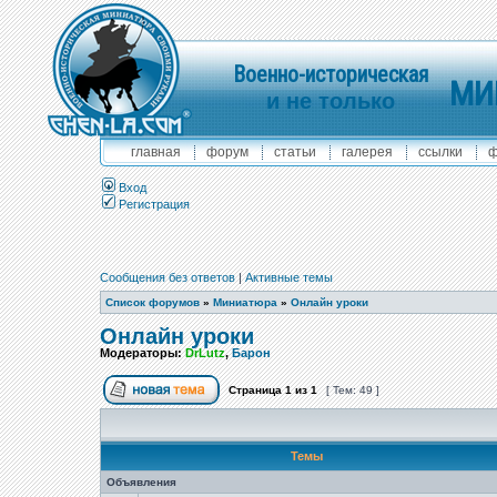
Военно-историческая
МИ
и не только
главная
форум
статьи
галерея
ссылки
ф
Вход
Регистрация
Сообщения без ответов
|
Активные темы
Список форумов
»
Миниатюра
»
Онлайн уроки
Онлайн уроки
Модераторы:
DrLutz
,
Барон
Страница
1
из
1
[ Тем: 49 ]
Темы
Объявления