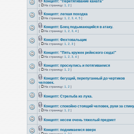
Концепт: "Перетягивание каната"
[
На страницу:
1
,
2
]
Концепт: легкая походка
[
На страницу:
1
,
2
,
3
,
4
,
5
]
Концепт: Боец подымающийся в атаку.
[
На страницу:
1
,
2
,
3
,
4
]
Концепт: Фехтовальщик
[
На страницу:
1
,
2
,
3
]
Концепт: "Пять кружек рейнского сюда!"
[
На страницу:
1
,
2
,
3
,
4
]
Концепт: проснулись и потягиваемся
[
На страницу:
1
,
2
]
Концепт: бегущий, перепуганный до чертиков
человек.
[
На страницу:
1
,
2
]
Концепт: Стрельба из лука.
Концепт: спокойно стоящий человек, руки за спину
[
На страницу:
1
,
2
]
Концепт: несем очень тяжелый предмет
Концепт: поднимаемся вверх
[
На страницу:
1
,
2
]