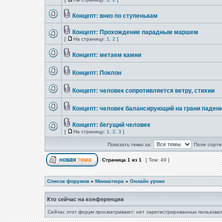
Концепт: вниз по ступенькам
Концепт: Прохождение парадным маршем
[
На страницу:
1
,
2
]
Концепт: метаем камни
Концепт: Поклон
Концепт: человек сопротивляется ветру, стихии
Концепт: человек балансирующий на грани паден
Концепт: бегущий человек
[
На страницу:
1
,
2
,
3
]
Показать темы за:
Поле сорти
Страница
1
из
1
[ Тем: 49 ]
Список форумов
»
Миниатюра
»
Онлайн уроки
Кто сейчас на конференции
Сейчас этот форум просматривают: нет зарегистрированных пользоват