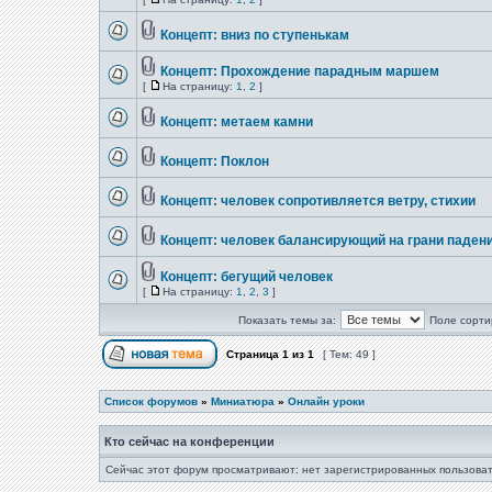
Концепт: вниз по ступенькам
Концепт: Прохождение парадным маршем
[
На страницу:
1
,
2
]
Концепт: метаем камни
Концепт: Поклон
Концепт: человек сопротивляется ветру, стихии
Концепт: человек балансирующий на грани паден
Концепт: бегущий человек
[
На страницу:
1
,
2
,
3
]
Показать темы за:
Поле сорти
Страница
1
из
1
[ Тем: 49 ]
Список форумов
»
Миниатюра
»
Онлайн уроки
Кто сейчас на конференции
Сейчас этот форум просматривают: нет зарегистрированных пользоват