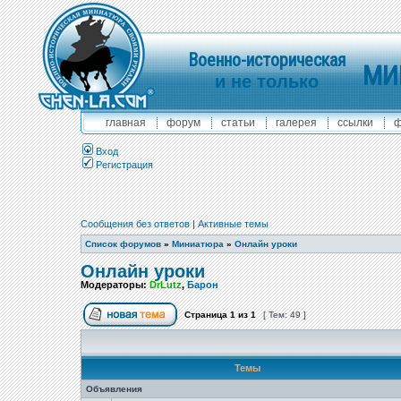
Военно-историческая
МИ
и не только
главная
форум
статьи
галерея
ссылки
ф
Вход
Регистрация
Сообщения без ответов
|
Активные темы
Список форумов
»
Миниатюра
»
Онлайн уроки
Онлайн уроки
Модераторы:
DrLutz
,
Барон
Страница
1
из
1
[ Тем: 49 ]
Темы
Объявления