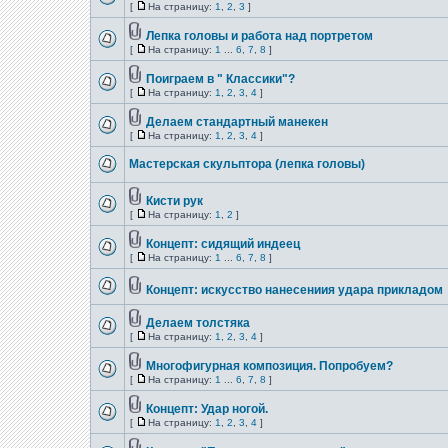
[
На страницу:
1
,
2
,
3
]
Лепка головы и работа над портретом
[
На страницу:
1
...
6
,
7
,
8
]
Поиграем в " Классики"?
[
На страницу:
1
,
2
,
3
,
4
]
Делаем стандартный манекен
[
На страницу:
1
,
2
,
3
,
4
]
Мастерская скульптора (лепка головы)
Кисти рук
[
На страницу:
1
,
2
]
Концепт: сидящий индеец
[
На страницу:
1
...
6
,
7
,
8
]
Концепт: искусство нанесениия удара прикладом
Делаем толстяка
[
На страницу:
1
,
2
,
3
,
4
]
Многофигурная композиция. Попробуем?
[
На страницу:
1
...
6
,
7
,
8
]
Концепт: Удар ногой.
[
На страницу:
1
,
2
,
3
,
4
]