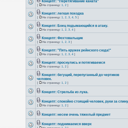
Концепт: "Перетягивание каната"
[
На страницу:
1
,
2
]
Концепт: легкая походка
[
На страницу:
1
,
2
,
3
,
4
,
5
]
Концепт: Боец подымающийся в атаку.
[
На страницу:
1
,
2
,
3
,
4
]
Концепт: Фехтовальщик
[
На страницу:
1
,
2
,
3
]
Концепт: "Пять кружек рейнского сюда!"
[
На страницу:
1
,
2
,
3
,
4
]
Концепт: проснулись и потягиваемся
[
На страницу:
1
,
2
]
Концепт: бегущий, перепуганный до чертиков
человек.
[
На страницу:
1
,
2
]
Концепт: Стрельба из лука.
Концепт: спокойно стоящий человек, руки за спину
[
На страницу:
1
,
2
]
Концепт: несем очень тяжелый предмет
Концепт: поднимаемся вверх
[
На страницу:
1
,
2
]