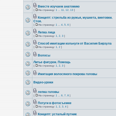
Вместе изучаем анатомию
[
На страницу:
1
...
11
,
12
,
13
]
Концепт: стрельба из ружья, мушкета, винтовки.
Стоя.
[
На страницу:
1
...
4
,
5
,
6
]
Лепка лица
[
На страницу:
1
,
2
,
3
]
Способ имитации кольчуги от Василия Бирзула
[
На страницу:
1
,
2
]
Волосы
Литье фигурок. Помощь
[
На страницу:
1
,
2
,
3
]
Имитация волосяного покрова головы
Видео-уроки
лепка головы
[
На страницу:
1
...
6
,
7
,
8
]
Потуги в фотосъемке
[
На страницу:
1
,
2
,
3
,
4
]
Концепт: усталый путник