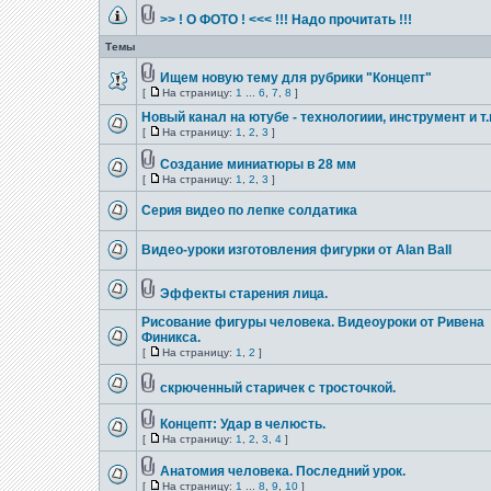
>> ! О ФОТО ! <<< !!! Надо прочитать !!!
Темы
Ищем новую тему для рубрики "Концепт"
[
На страницу:
1
...
6
,
7
,
8
]
Новый канал на ютубе - технологиии, инструмент и т.
[
На страницу:
1
,
2
,
3
]
Создание миниатюры в 28 мм
[
На страницу:
1
,
2
,
3
]
Серия видео по лепке солдатика
Видео-уроки изготовления фигурки от Alan Ball
Эффекты старения лица.
Рисование фигуры человека. Видеоуроки от Ривена
Финикса.
[
На страницу:
1
,
2
]
скрюченный старичек с тросточкой.
Концепт: Удар в челюсть.
[
На страницу:
1
,
2
,
3
,
4
]
Анатомия человека. Последний урок.
[
На страницу:
1
...
8
,
9
,
10
]