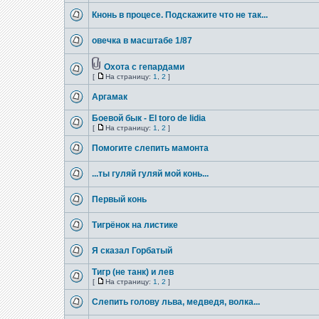
Кнонь в процесе. Подскажите что не так...
овечка в масштабе 1/87
Охота с гепардами
[
На страницу:
1
,
2
]
Аргамак
Боевой бык - El toro de lidia
[
На страницу:
1
,
2
]
Помогите слепить мамонта
...ты гуляй гуляй мой конь...
Первый конь
Тигрёнок на листике
Я сказал Горбатый
Тигр (не танк) и лев
[
На страницу:
1
,
2
]
Слепить голову льва, медведя, волка...