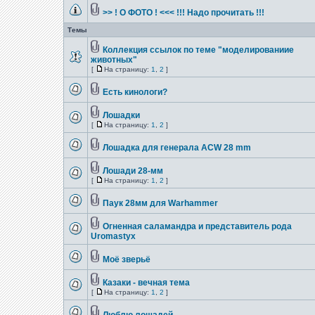
>> ! О ФОТО ! <<< !!! Надо прочитать !!!
Темы
Коллекция ссылок по теме "моделированиие
животных"
[
На страницу:
1
,
2
]
Есть кинологи?
Лошадки
[
На страницу:
1
,
2
]
Лошадка для генерала ACW 28 mm
Лошади 28-мм
[
На страницу:
1
,
2
]
Паук 28мм для Warhammer
Огненная саламандра и представитель рода
Uromastyx
Моё зверьё
Казаки - вечная тема
[
На страницу:
1
,
2
]