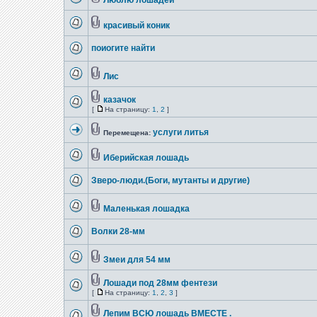
Люблю лошадей
красивый коник
поиогите найти
Лис
казачок
[
На страницу:
1
,
2
]
услуги литья
Перемещена:
Иберийская лошадь
Зверо-люди.(Боги, мутанты и другие)
Маленькая лошадка
Волки 28-мм
Змеи для 54 мм
Лошади под 28мм фентези
[
На страницу:
1
,
2
,
3
]
Лепим ВСЮ лошадь ВМЕСТЕ .