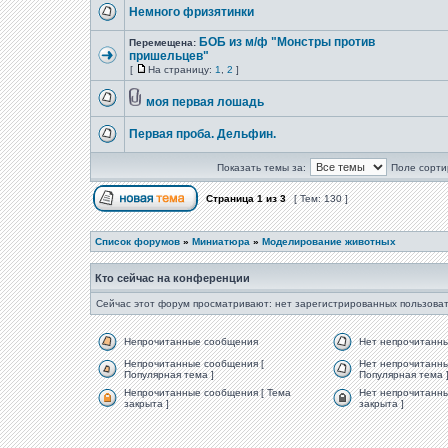
Немного фризятинки
БОБ из м/ф "Монстры против
Перемещена:
пришельцев"
[
На страницу:
1
,
2
]
моя первая лошадь
Первая проба. Дельфин.
Показать темы за:
Поле сорти
Страница
1
из
3
[ Тем: 130 ]
Список форумов
»
Миниатюра
»
Моделирование животных
Кто сейчас на конференции
Сейчас этот форум просматривают: нет зарегистрированных пользоват
Непрочитанные сообщения
Нет непрочитанн
Непрочитанные сообщения [
Нет непрочитанны
Популярная тема ]
Популярная тема 
Непрочитанные сообщения [ Тема
Нет непрочитанны
закрыта ]
закрыта ]