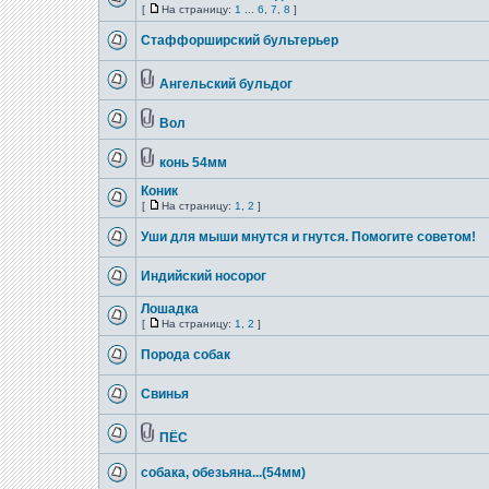
[
На страницу:
1
...
6
,
7
,
8
]
Стаффорширский бультерьер
Ангельский бульдог
Вол
конь 54мм
Коник
[
На страницу:
1
,
2
]
Уши для мыши мнутся и гнутся. Помогите советом!
Индийский носорог
Лошадка
[
На страницу:
1
,
2
]
Порода собак
Свинья
ПЁС
собака, обезьяна...(54мм)