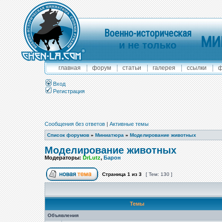
Военно-историческая
МИ
и не только
главная
форум
статьи
галерея
ссылки
ф
Вход
Регистрация
Сообщения без ответов
|
Активные темы
Список форумов
»
Миниатюра
»
Моделирование животных
Моделирование животных
Модераторы:
DrLutz
,
Барон
Страница
1
из
3
[ Тем: 130 ]
Темы
Объявления