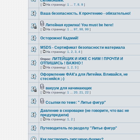
силиконами.
[
На страницу:
1
...
7
,
8
,
9
]
Ваша безопасность. К прочтению - обязательно!
Литейная курилка! You must be here!
[
На страницу:
1
...
97
,
98
,
99
]
Осторожно! Кадмий!
MSDS - Сертификат безопасности материала
[
На страницу:
1
,
2
,
3
,
4
]
ЛИТЕЙЩИК И ИЖЕ С НИМ ! ПРОЧТИ И
Опрос:
ОТПИШИСЬ ! ВАЖНО !
[
На страницу:
1
,
2
,
3
]
Оформление ФАК'a для Литейки. Вливайся, не
стесняйся ;-)
вакуум для начинающих
[
На страницу:
1
...
20
,
21
,
22
]
Ссылки по теме: " Литье фигур"
Давление в скороварке (не говорите, что вас не
предупредили)
[
На страницу:
1
,
2
]
Путеводитель по разделу "Литье фигур"
Как растворить гипсовую форму?