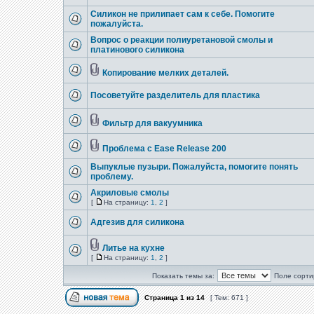
Силикон не прилипает сам к себе. Помогите
пожалуйста.
Вопрос о реакции полиуретановой смолы и
платинового силикона
Копирование мелких деталей.
Посоветуйте разделитель для пластика
Фильтр для вакуумника
Проблема с Ease Release 200
Выпуклые пузыри. Пожалуйста, помогите понять
проблему.
Акриловые смолы
[
На страницу:
1
,
2
]
Адгезив для силикона
Литье на кухне
[
На страницу:
1
,
2
]
Показать темы за:
Поле сорти
Страница
1
из
14
[ Тем: 671 ]