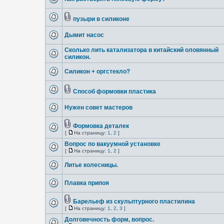
пузыри в силиконе
Дымит насос
Сколько лить катализатора в китайский оловянный
силикон.
Силикон + оргстекло?
Способ формовки пластика
Нужен совет мастеров
Формовка деталек
[
На страницу:
1
,
2
]
Вопрос по вакуумной установке
[
На страницу:
1
,
2
]
Литье колесницы.
Плавка припоя
Барельеф из скульптурного пластилина
[
На страницу:
1
,
2
,
3
]
Долговечность форм, вопрос.