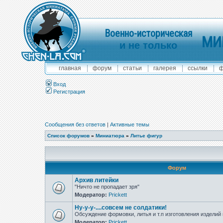
Военно-историческая
МИ
и не только
главная
форум
статьи
галерея
ссылки
ф
Вход
Регистрация
Сообщения без ответов
|
Активные темы
Список форумов
»
Миниатюра
»
Литье фигур
Форум
Архив литейки
"Ничто не пропадает зря"
Модератор:
Prickett
Ну-у-у-....совсем не солдатики!
Обсуждение формовки, литья и т.п изготовления издели
Модератор:
Prickett