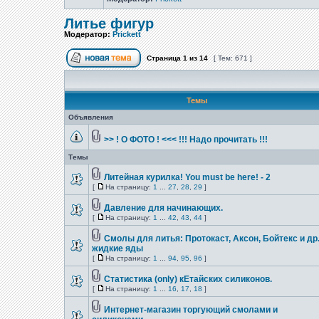
Литье фигур
Модератор:
Prickett
Страница
1
из
14
[ Тем: 671 ]
Темы
Объявления
>> ! О ФОТО ! <<< !!! Надо прочитать !!!
Темы
Литейная курилка! You must be here! - 2
[
На страницу:
1
...
27
,
28
,
29
]
Давление для начинающих.
[
На страницу:
1
...
42
,
43
,
44
]
Смолы для литья: Протокаст, Аксон, Бойтекс и др
жидкие яды
[
На страницу:
1
...
94
,
95
,
96
]
Статистика (only) кЕтайских силиконов.
[
На страницу:
1
...
16
,
17
,
18
]
Интернет-магазин торгующий смолами и