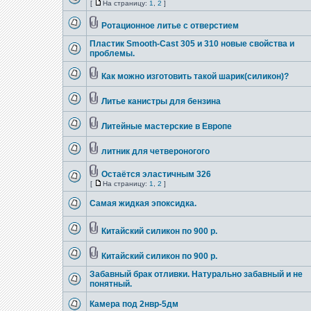
[
На страницу:
1
,
2
]
Ротационное литье с отверстием
Пластик Smooth-Cast 305 и 310 новые свойства и
проблемы.
Как можно изготовить такой шарик(силикон)?
Литье канистры для бензина
Литейные мастерские в Европе
литник для четвероногого
Остаётся эластичным 326
[
На страницу:
1
,
2
]
Самая жидкая эпоксидка.
Китайский силикон по 900 р.
Китайский силикон по 900 р.
Забавный брак отливки. Натурально забавный и не
понятный.
Камера под 2нвр-5дм