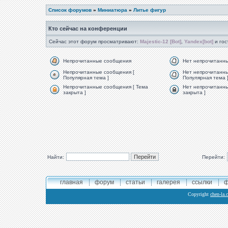
Список форумов
»
Миниатюра
»
Литье фигур
Кто сейчас на конференции
Сейчас этот форум просматривают:
Majestic-12 [Bot]
,
Yandex[bot]
и гос
Непрочитанные сообщения
Нет непрочитанн
Непрочитанные сообщения [
Нет непрочитанны
Популярная тема ]
Популярная тема 
Непрочитанные сообщения [ Тема
Нет непрочитанны
закрыта ]
закрыта ]
Найти:
Перейти:
главная
форум
статьи
галерея
ссылки
ф
Copyright
chen-la.