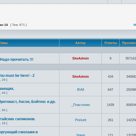
из
14
[ Тем: 671 ]
Н
Темы
Автор
Ответы
Просмо
SiteAdmin
9
35716
! Надо прочитать !!!
u must be here! - 2
SiteAdmin
434
34068
,
29
]
нающих.
BVM
647
29298
,
44
]
отокаст, Аксон, Бойтекс и др.
_Пластилин
1439
60654
,
96
]
Етайских силиконов.
Prickett
261
14225
,
18
]
торгующий смолами и
Уокер
121
13228