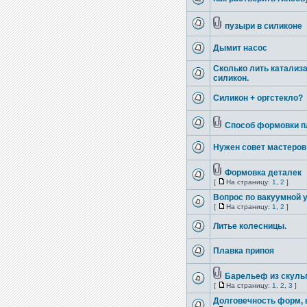
пузыри в силиконе
Дымит насос
Сколько лить катализ
силикон.
Силикон + оргстекло?
Способ формовки п
Нужен совет мастеров
Формовка деталек
[
На страницу:
1
,
2
]
Вопрос по вакуумной 
[
На страницу:
1
,
2
]
Литье колесницы.
Плавка припоя
Барельеф из скуль
[
На страницу:
1
,
2
,
3
]
Долговечность форм, 