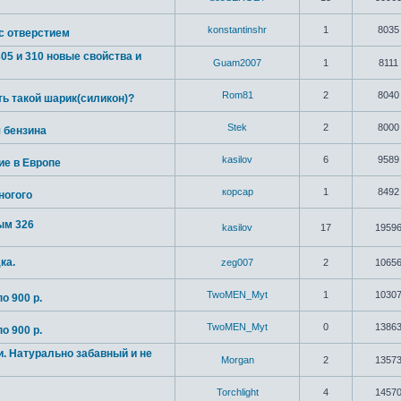
konstantinshr
1
8035
с отверстием
05 и 310 новые свойства и
Guam2007
1
8111
Rom81
2
8040
ть такой шарик(силикон)?
Stek
2
8000
 бензина
kasilov
6
9589
ие в Европе
корсар
1
8492
ногого
ым 326
kasilov
17
1959
ка.
zeg007
2
1065
TwoMEN_Myt
1
1030
о 900 р.
TwoMEN_Myt
0
1386
о 900 р.
и. Натурально забавный и не
Morgan
2
1357
Torchlight
4
1457