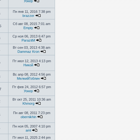
Уокер
Пн янв 11, 2016 7:38 pm
6
brazzer
Сб авг 08, 2015 7:01 am
5
Empty
Ср ноя 06, 2013 6:47 pm
3
ParazitM
Вт сен 03, 2013 4:38 am
1
Dammaz Kron
Пт июл 12, 2013 4:13 pm
9
Никой
Вс апр 08, 2012 4:56 pm
3
МелкийГоблин
Пт фев 24, 2012 6:57 pm
7
Уокер
Вт окт 25, 2011 10:36 am
2
Khmorg
Пн авг 08, 2011 7:23 pm
5
obernikhin
Пн ноя 05, 2007 4:10 pm
4
aml
Пт июл 11, 2025 2:44 pm