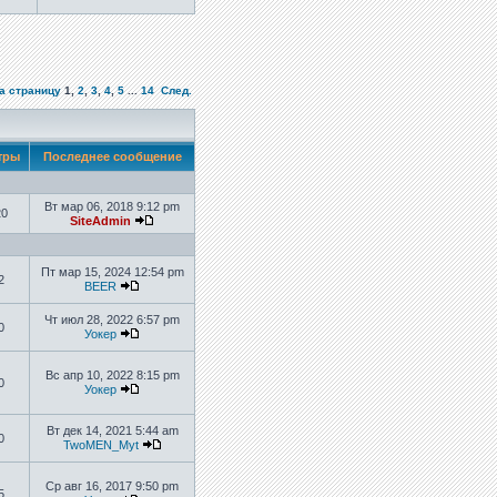
а страницу
1
,
2
,
3
,
4
,
5
...
14
След.
тры
Последнее сообщение
Вт мар 06, 2018 9:12 pm
20
SiteAdmin
Пт мар 15, 2024 12:54 pm
2
BEER
Чт июл 28, 2022 6:57 pm
0
Уокер
Вс апр 10, 2022 8:15 pm
0
Уокер
Вт дек 14, 2021 5:44 am
0
TwoMEN_Myt
Ср авг 16, 2017 9:50 pm
5