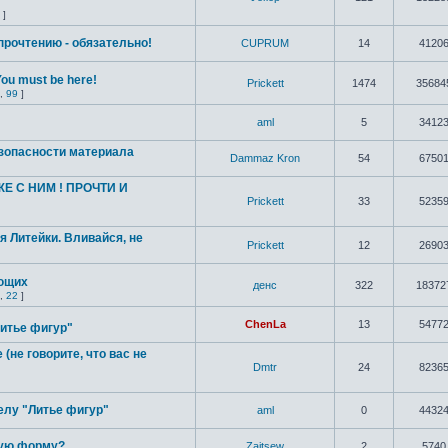
]
прочтению - обязательно!
CUPRUM
14
4120
ou must be here!
Prickett
1474
35684
,
99
]
aml
5
3412
зопасности материала
Dammaz Kron
54
6750
Е С НИМ ! ПРОЧТИ И
Prickett
33
5235
 Литейки. Вливайся, не
Prickett
12
2690
ющих
денc
322
18372
,
22
]
ChenLa
13
5477
Литье фигур"
(не говорите, что вас не
Dmtr
24
8236
елу "Литье фигур"
aml
0
4432
вую форму?
Zaitsew
2
5740