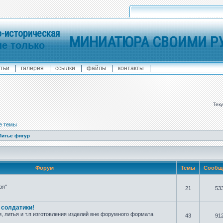
-историческая
МИНИАТЮРА СВОИМИ Р
не только
тьи
галерея
ссылки
файлы
контакты
Тек
е темы
Литье фигур
Форум
Темы
Сообщ
ря"
21
53
е солдатики!
 литья и т.п изготовления изделий вне форумного формата
43
91