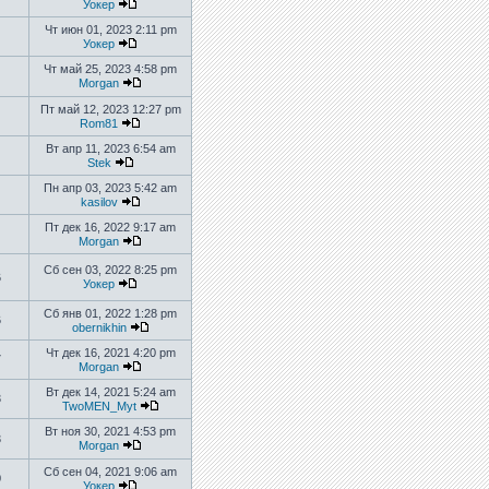
Уокер
Чт июн 01, 2023 2:11 pm
Уокер
Чт май 25, 2023 4:58 pm
Morgan
Пт май 12, 2023 12:27 pm
Rom81
Вт апр 11, 2023 6:54 am
Stek
Пн апр 03, 2023 5:42 am
kasilov
Пт дек 16, 2022 9:17 am
Morgan
Сб сен 03, 2022 8:25 pm
6
Уокер
Сб янв 01, 2022 1:28 pm
6
obernikhin
Чт дек 16, 2021 4:20 pm
7
Morgan
Вт дек 14, 2021 5:24 am
3
TwoMEN_Myt
Вт ноя 30, 2021 4:53 pm
3
Morgan
Сб сен 04, 2021 9:06 am
0
Уокер