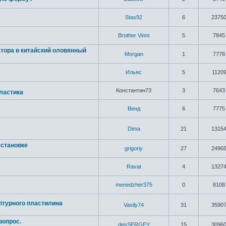
Stas92
6
2375
Brother Vinni
5
7845
атора в китайский оловянный
Morgan
1
7778
Ильяс
5
1120
Константин73
3
7643
ластика
Венд
6
7775
Dima
21
1315
установке
grigoriy
27
2496
Ravat
4
1327
menedzher375
0
8108
птурного пластилина
Vasily74
31
3590
вопрос.
desSERGEY
15
3096