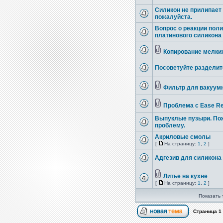
Силикон не прилипает 
пожалуйста.
Вопрос о реакции пол
платинового силикона
Копирование мелких
Посоветуйте разделит
Фильтр для вакуум
Проблема с Ease Re
Выпуклые пузыри. Пож
проблему.
Акриловые смолы
[
На страницу:
1
,
2
]
Адгезив для силикона
Литье на кухне
[
На страницу:
1
,
2
]
Показать 
Страница
1