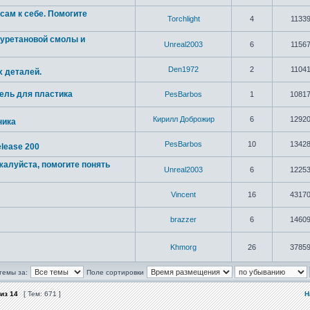
сам к себе. Помогите
Torchlight
4
1133
иуретановой смолы и
Unreal2003
6
1156
Den1972
2
1104
 деталей.
ель для пластика
PesBarbos
1
1081
Кирилл Доброжир
6
1292
ника
PesBarbos
10
1342
lease 200
алуйста, помогите понять
Unreal2003
6
1225
Vincent
16
4317
brazzer
6
1460
Khmorg
26
3785
темы за:
Поле сортировки
из
14
[ Тем: 671 ]
Н