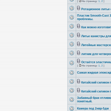
[
На страницу:
1
,
2
]
Ротационное литье 
Пластик Smooth-Cast 3
проблемы.
Как можно изготови
Литье канистры для
Литейные мастерск
литник для четверо
Остаётся эластичн
[
На страницу:
1
,
2
]
Самая жидкая эпоксид
Китайский силикон п
Китайский силикон п
Забавный брак отливк
понятный.
Камера под 2нвр-5дм