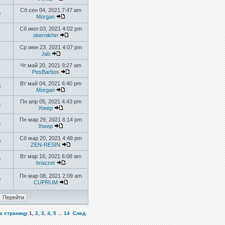
Сб сен 04, 2021 7:47 am
9
Morgan
Сб июл 03, 2021 4:02 pm
7
obernikhin
Ср июн 23, 2021 4:07 pm
1
Jab
Чт май 20, 2021 9:27 am
7
PesBarbos
Вт май 04, 2021 6:40 pm
0
Morgan
Пн апр 05, 2021 4:43 pm
8
Уокер
Пн мар 29, 2021 6:14 pm
3
Уокер
Сб мар 20, 2021 4:48 pm
0
ZEN-RESIN
Вт мар 16, 2021 6:08 am
9
brazzer
Пн мар 08, 2021 2:09 am
9
CUPRUM
а страницу
1
,
2
,
3
,
4
,
5
...
14
След.