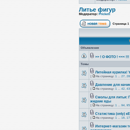
Литье фигур
Модератор:
Prickett
Страница
1
Объявления
>> ! О ФОТО ! <<< !!
Темы
Литейная курилка! Yo
[
На страницу:
1
...
27
,
28
Давление для начи
[
На страницу:
1
...
42
,
43
Смолы для литья: Пр
жидкие яды
[
На страницу:
1
...
94
,
95
Статистика (only) к
[
На страницу:
1
...
16
,
17
Интернет-магазин 