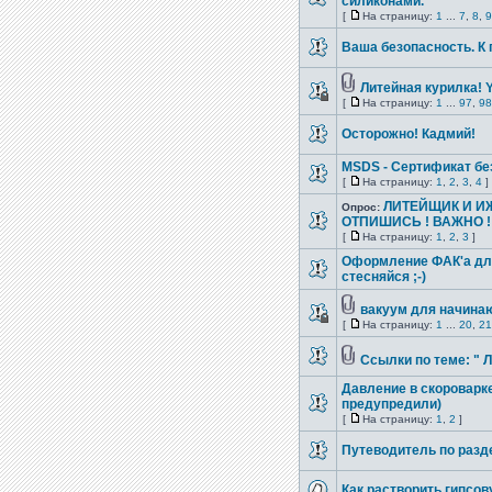
силиконами.
[
На страницу:
1
...
7
,
8
,
9
Ваша безопасность. К 
Литейная курилка! Y
[
На страницу:
1
...
97
,
98
Осторожно! Кадмий!
MSDS - Сертификат бе
[
На страницу:
1
,
2
,
3
,
4
]
ЛИТЕЙЩИК И ИЖ
Опрос:
ОТПИШИСЬ ! ВАЖНО !
[
На страницу:
1
,
2
,
3
]
Оформление ФАК'a для
стесняйся ;-)
вакуум для начина
[
На страницу:
1
...
20
,
21
Ссылки по теме: " 
Давление в скороварке 
предупредили)
[
На страницу:
1
,
2
]
Путеводитель по разд
Как растворить гипсо