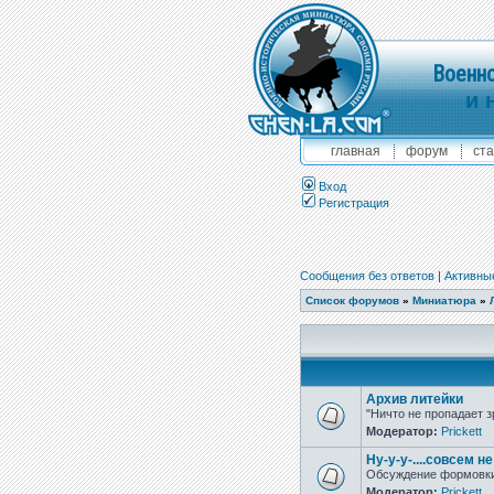
Военно
и 
главная
форум
ста
Вход
Регистрация
Сообщения без ответов
|
Активны
Список форумов
»
Миниатюра
»
Архив литейки
"Ничто не пропадает з
Модератор:
Prickett
Ну-у-у-....совсем н
Обсуждение формовки,
Модератор:
Prickett