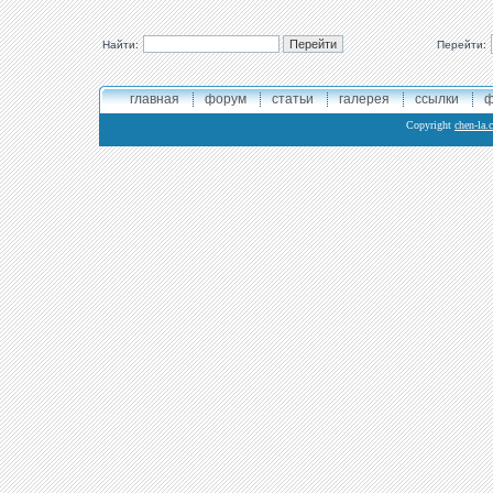
Найти:
Перейти:
главная
форум
статьи
галерея
ссылки
ф
Copyright
chen-la.