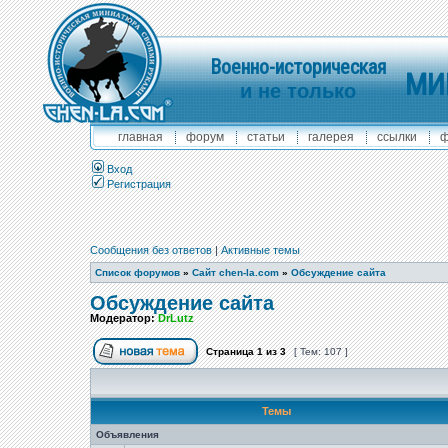
Военно-историческая
МИ
и не только
главная
форум
статьи
галерея
ссылки
ф
Вход
Регистрация
Сообщения без ответов
|
Активные темы
Список форумов
»
Сайт chen-la.com
»
Обсуждение сайта
Обсуждение сайта
Модератор:
DrLutz
Страница
1
из
3
[ Тем: 107 ]
Темы
Объявления