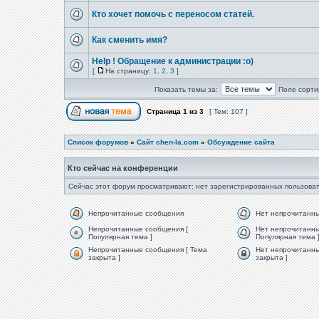
Кто хочет помочь с переносом статей.
Как сменить имя?
Help ! Обращение к администрации :o)
[
На страницу:
1
,
2
,
3
]
Показать темы за:
Поле сорти
Страница
1
из
3
[ Тем: 107 ]
Список форумов
»
Сайт chen-la.com
»
Обсуждение сайта
Кто сейчас на конференции
Сейчас этот форум просматривают: нет зарегистрированных пользоват
Непрочитанные сообщения
Нет непрочитанн
Непрочитанные сообщения [
Нет непрочитанны
Популярная тема ]
Популярная тема 
Непрочитанные сообщения [ Тема
Нет непрочитанны
закрыта ]
закрыта ]