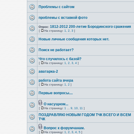
Проблемы с сайтом
проблемы с вставкой фото
1812-2012 200-летие Бородинского сражения
Опрос:
[
На страницу:
1
,
2
,
3
]
Новые личные сообщения которых нет.
Поиск не работает?
Что случилось с базой?
[
На страницу:
1
,
2
,
3
,
4
]
аватарка-2
работа сайта вчера
[
На страницу:
1
,
2
]
Первые вопросы....
О насущном...
[
На страницу:
1
...
9
,
10
,
11
]
ПОЗДРАВЛЯЮ НОВЫМ ГОДОМ ТЧК ВСЕГО И ВСЕМ
ТЧК
Вопрос к форумчанам.
[
На страницу:
1
,
2
,
3
,
4
,
5
]