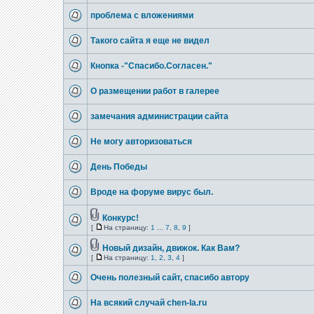
проблема с вложениями
Такого сайта я еще не видел
Кнопка -"Спасибо.Согласен."
О размещении работ в галерее
замечания администрации сайта
Не могу авторизоваться
День Победы
Вроде на форуме вирус был.
Конкурс!
[
На страницу:
1
...
7
,
8
,
9
]
Новый дизайн, движок. Как Вам?
[
На страницу:
1
,
2
,
3
,
4
]
Очень полезный сайт, спасибо автору
На всякий случай chen-la.ru