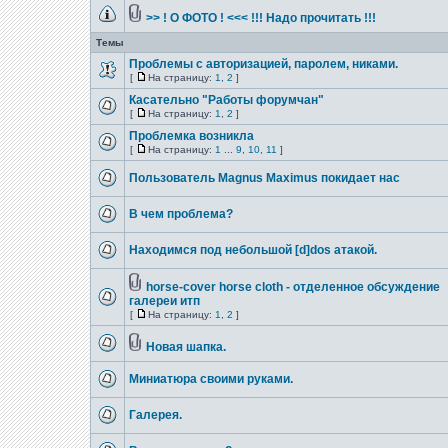
>> ! О ФОТО ! <<< !!! Надо прочитать !!!
Темы
Проблемы с авторизацией, паролем, никами.
[
На страницу:
1
,
2
]
Касательно "Работы форумчан"
[
На страницу:
1
,
2
]
Проблемка возникла
[
На страницу:
1
...
9
,
10
,
11
]
Пользователь Magnus Maximus покидает нас
В чем проблема?
Находимся под небольшой [d]dos атакой.
horse-cover horse cloth - отделенное обсуждение
галереи итп
[
На страницу:
1
,
2
]
Новая шапка.
Миниатюра своими руками.
Галерея.