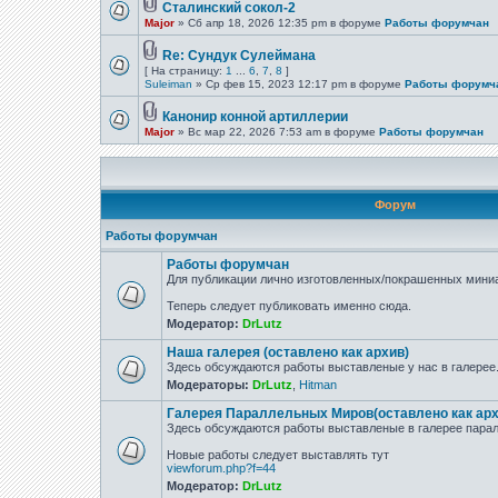
Сталинский сокол-2
Major
» Сб апр 18, 2026 12:35 pm в форуме
Работы форумчан
Re: Сундук Сулеймана
[ На страницу:
1
...
6
,
7
,
8
]
Suleiman
» Ср фев 15, 2023 12:17 pm в форуме
Работы форумч
Канонир конной артиллерии
Major
» Вс мар 22, 2026 7:53 am в форуме
Работы форумчан
Форум
Работы форумчан
Работы форумчан
Для публикации лично изготовленных/покрашенных миниа
Теперь следует публиковать именно сюда.
Модератор:
DrLutz
Наша галерея (оставлено как архив)
Здесь обсуждаются работы выставленые у нас в галерее
Модераторы:
DrLutz
,
Hitman
Галерея Параллельных Миров(оставлено как арх
Здесь обсуждаются работы выставленые в галерее парал
Новые работы следует выставлять тут
viewforum.php?f=44
Модератор:
DrLutz