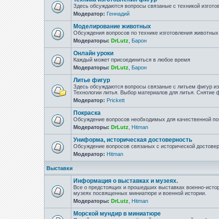
Здесь обсуждаются вопросы связаные с техникой изгото
Модератор:
Геннадий
Моделирование животных
Обсуждения вопросов по технике изготовления животны
Модераторы:
DrLutz
,
Барон
Онлайн уроки
Каждый может присоединиться в любое время
Модераторы:
DrLutz
,
Барон
Литье фигур
Здесь обсуждаются вопросы связаные с литьем фигур из 
Технологии литья. Выбор материалов для литья. Снятие
Модератор:
Prickett
Покраска
Обсуждение вопросов необходимых для качественной по
Модераторы:
DrLutz
,
Hitman
Униформа, историческая достоверность
Обсуждение вопросов связаных с исторической достове
Модератор:
Hitman
Выставки
Информация о выставках и музеях.
Все о предстоящих и прошедших выставках военно-истор
музеях посвященных миниатюре и военной истории.
Модераторы:
DrLutz
,
Hitman
Морской мундир в миниатюре