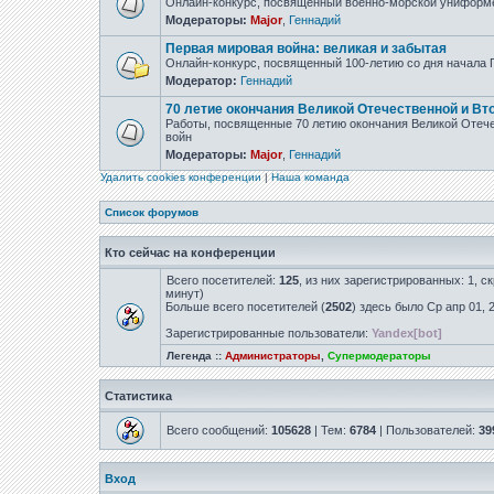
Онлайн-конкурс, посвящённый военно-морской униформ
Модераторы:
Major
,
Геннадий
Первая мировая война: великая и забытая
Онлайн-конкурс, посвященный 100-летию со дня начала
Модератор:
Геннадий
70 летие окончания Великой Отечественной и Вт
Работы, посвященные 70 летию окончания Великой Отеч
войн
Модераторы:
Major
,
Геннадий
Удалить cookies конференции
|
Наша команда
Список форумов
Кто сейчас на конференции
Всего посетителей:
125
, из них зарегистрированных: 1, с
минут)
Больше всего посетителей (
2502
) здесь было Ср апр 01, 
Зарегистрированные пользователи:
Yandex[bot]
Легенда ::
Администраторы
,
Супермодераторы
Статистика
Всего сообщений:
105628
| Тем:
6784
| Пользователей:
39
Вход