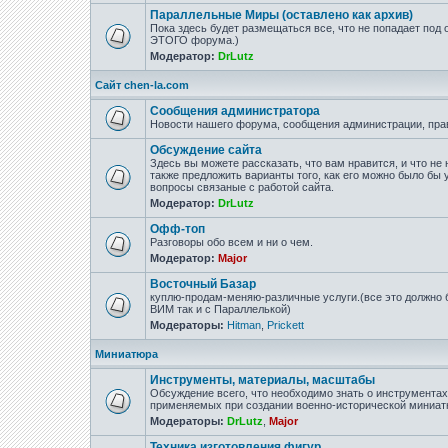
Параллельные Миры (оставлено как архив)
Пока здесь будет размещаться все, что не попадает под
ЭТОГО форума.)
Модератор:
DrLutz
Сайт chen-la.com
Сообщения администратора
Новости нашего форума, сообщения администрации, пра
Обсуждение сайта
Здесь вы можете рассказать, что вам нравится, и что не 
также предложить варианты того, как его можно было бы 
вопросы связаные с работой сайта.
Модератор:
DrLutz
Офф-топ
Разговоры обо всем и ни о чем.
Модератор:
Major
Восточный Базар
куплю-продам-меняю-различные услуги.(все это должно б
ВИМ так и с Параллелькой)
Модераторы:
Hitman
,
Prickett
Миниатюра
Инструменты, материалы, масштабы
Обсуждение всего, что необходимо знать о инструмента
применяемых при создании военно-исторической миниат
Модераторы:
DrLutz
,
Major
Техника изготовления фигур