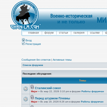
Военно-историческая
МИ
и не только
главная
форум
статьи
галерея
ссылки
ф
Вход
Регистрация
Сообщения без ответов
|
Активные темы
Список форумов
Последние обсуждения:
Темы
Сталинский сокол
Major
» Вс мар 22, 2026 3:10 pm в форуме
Работы форумчан
Перед штурмом Плевны
Major
» Вс апр 19, 2026 8:26 am в форуме
Работы форумчан