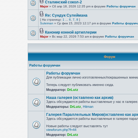
Сталинский сокол-2
Major
» Сб апр 18, 2026 12:35 pm в форуме
Работы форумчан
Re: Сундук Сулеймана
[ На страницу:
1
...
6
,
7
,
8
]
Suleiman
» Ср фев 15, 2023 12:17 pm в форуме
Работы форумч
Канонир конной артиллерии
Major
» Вс мар 22, 2026 7:53 am в форуме
Работы форумчан
Форум
Работы форумчан
Работы форумчан
Для публикации лично изготовленных/покрашенных миниа
Теперь следует публиковать именно сюда.
Модератор:
DrLutz
Наша галерея (оставлено как архив)
Здесь обсуждаются работы выставленые у нас в галерее
Модераторы:
DrLutz
,
Hitman
Галерея Параллельных Миров(оставлено как арх
Здесь обсуждаются работы выставленые в галерее парал
Новые работы следует выставлять тут
viewforum.php?f=44
Модератор:
DrLutz