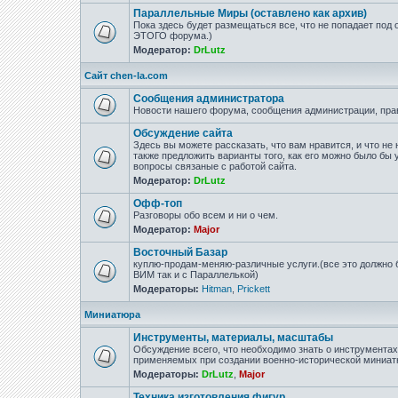
Параллельные Миры (оставлено как архив)
Пока здесь будет размещаться все, что не попадает под
ЭТОГО форума.)
Модератор:
DrLutz
Сайт chen-la.com
Сообщения администратора
Новости нашего форума, сообщения администрации, пра
Обсуждение сайта
Здесь вы можете рассказать, что вам нравится, и что не 
также предложить варианты того, как его можно было бы 
вопросы связаные с работой сайта.
Модератор:
DrLutz
Офф-топ
Разговоры обо всем и ни о чем.
Модератор:
Major
Восточный Базар
куплю-продам-меняю-различные услуги.(все это должно б
ВИМ так и с Параллелькой)
Модераторы:
Hitman
,
Prickett
Миниатюра
Инструменты, материалы, масштабы
Обсуждение всего, что необходимо знать о инструмента
применяемых при создании военно-исторической миниат
Модераторы:
DrLutz
,
Major
Техника изготовления фигур