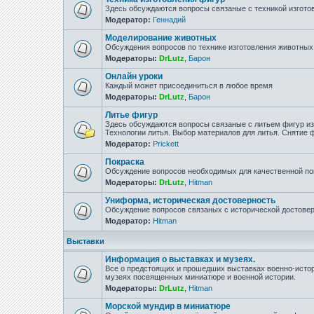
Здесь обсуждаются вопросы связаные с техникой изгото
Модератор:
Геннадий
Моделирование животных
Обсуждения вопросов по технике изготовления животны
Модераторы:
DrLutz
,
Барон
Онлайн уроки
Каждый может присоединиться в любое время
Модераторы:
DrLutz
,
Барон
Литье фигур
Здесь обсуждаются вопросы связаные с литьем фигур из 
Технологии литья. Выбор материалов для литья. Снятие
Модератор:
Prickett
Покраска
Обсуждение вопросов необходимых для качественной по
Модераторы:
DrLutz
,
Hitman
Униформа, историческая достоверность
Обсуждение вопросов связаных с исторической достове
Модератор:
Hitman
Выставки
Информация о выставках и музеях.
Все о предстоящих и прошедших выставках военно-истор
музеях посвященных миниатюре и военной истории.
Модераторы:
DrLutz
,
Hitman
Морской мундир в миниатюре