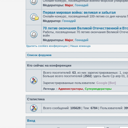
Онлайн-конкурс, посвящённый военно-морской униформ
Модераторы:
Major
,
Геннадий
Первая мировая война: великая и забытая
Онлайн-конкурс, посвященный 100-летию со дня начала
Модератор:
Геннадий
70 летие окончания Великой Отечественной и Вт
Работы, посвященные 70 летию окончания Великой Отеч
войн
Модераторы:
Major
,
Геннадий
Удалить cookies конференции
|
Наша команда
Список форумов
Кто сейчас на конференции
Всего посетителей:
63
, из них зарегистрированных: 1, ск
Больше всего посетителей (
2502
) здесь было Ср апр 01, 
Зарегистрированные пользователи:
Google [Bot]
Легенда ::
Администраторы
,
Супермодераторы
Статистика
Всего сообщений:
105628
| Тем:
6784
| Пользователей:
39
Вход