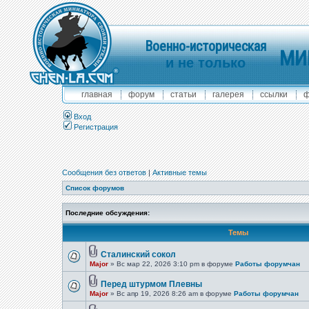
Военно-историческая
МИ
и не только
главная
форум
статьи
галерея
ссылки
ф
Вход
Регистрация
Сообщения без ответов
|
Активные темы
Список форумов
Последние обсуждения:
Темы
Сталинский сокол
Major
» Вс мар 22, 2026 3:10 pm в форуме
Работы форумчан
Перед штурмом Плевны
Major
» Вс апр 19, 2026 8:26 am в форуме
Работы форумчан