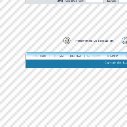
Имя пользователя:
Пароль:
Непрочитанные сообщения
главная
форум
статьи
галерея
ссылки
ф
Copyright
chen-la.