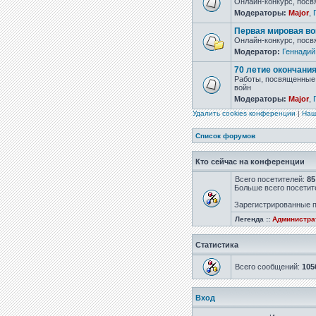
Онлайн-конкурс, пос
Модераторы:
Major
,
Первая мировая во
Онлайн-конкурс, посв
Модератор:
Геннадий
70 летие окончани
Работы, посвященные 
войн
Модераторы:
Major
,
Удалить cookies конференции
|
Наш
Список форумов
Кто сейчас на конференции
Всего посетителей:
85
Больше всего посетит
Зарегистрированные п
Легенда ::
Администр
Статистика
Всего сообщений:
105
Вход