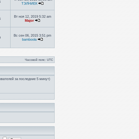
5
ТЭЛНИЕК
Вт ноя 12, 2019 5:32 am
6
Major
Вс сен 06, 2015 3:51 pm
9
bamboola
Часовой пояс: UTC
зователей за последние 5 минут)