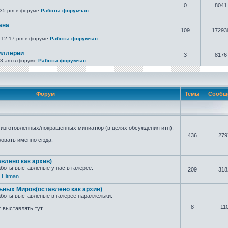
0
8041
:35 pm в форуме
Работы форумчан
ана
109
17293
 12:17 pm в форуме
Работы форумчан
тиллерии
3
8176
53 am в форуме
Работы форумчан
Форум
Темы
Сообщ
 изготовленных/покрашенных миниатюр (в целях обсуждения итп).
436
279
ковать именно сюда.
влено как архив)
боты выставленые у нас в галерее.
209
318
,
Hitman
ных Миров(оставлено как архив)
боты выставленые в галерее параллельки.
8
11
 выставлять тут