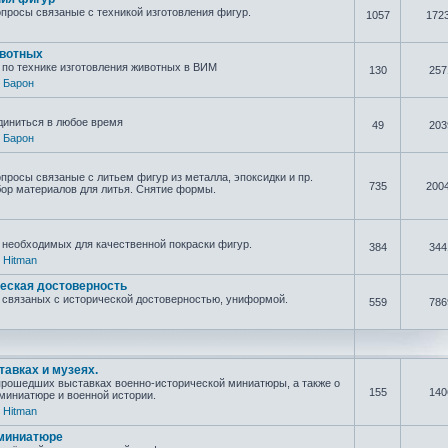
просы связаные с техникой изготовления фигур.
1057
172
вотных
по технике изготовления животных в ВИМ
130
257
,
Барон
диниться в любое время
49
203
,
Барон
просы связаные с литьем фигур из металла, эпоксидки и пр.
735
200
бор материалов для литья. Снятие формы.
необходимых для качественной покраски фигур.
384
344
,
Hitman
еская достоверность
связаных с исторической достоверностью, униформой.
559
786
авках и музеях.
прошедших выставках военно-исторической миниатюры, а также о
155
140
иниатюре и военной истории.
,
Hitman
 миниатюре