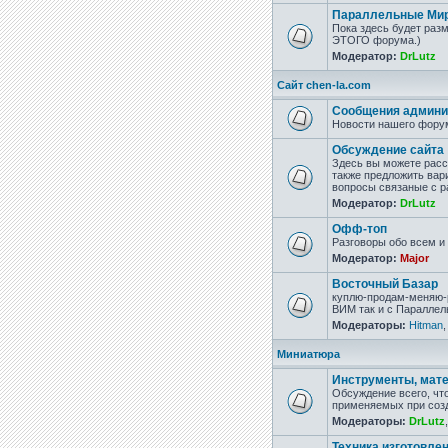
Параллельные Миры
Пока здесь будет раз
ЭТОГО форума.)
Модератор:
DrLutz
Сайт chen-la.com
Сообщения админи
Новости нашего форум
Обсуждение сайта
Здесь вы можете расск
также предложить вари
вопросы связаные с р
Модератор:
DrLutz
Офф-топ
Разговоры обо всем и 
Модератор:
Major
Восточный Базар
куплю-продам-меняю-р
ВИМ так и с Параллел
Модераторы:
Hitman
Миниатюра
Инструменты, мат
Обсуждение всего, чт
применяемых при соз
Модераторы:
DrLutz
Техника изготовле