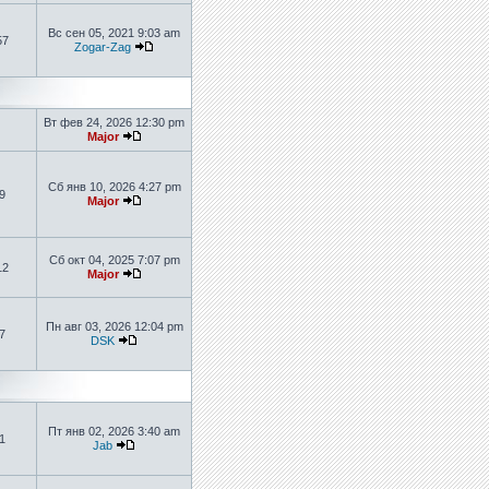
Вс сен 05, 2021 9:03 am
57
Zogar-Zag
Вт фев 24, 2026 12:30 pm
Major
Сб янв 10, 2026 4:27 pm
9
Major
Сб окт 04, 2025 7:07 pm
12
Major
Пн авг 03, 2026 12:04 pm
7
DSK
Пт янв 02, 2026 3:40 am
1
Jab