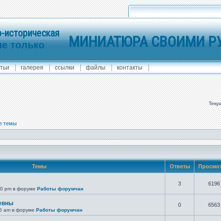
-историческая
МИНИАТЮРА СВОИМИ Р
не только
тьи
галерея
ссылки
файлы
контакты
Теку
е темы
Темы
Ответы
Просмо
3
6196
10 pm в форуме
Работы форумчан
евны
0
6563
26 am в форуме
Работы форумчан