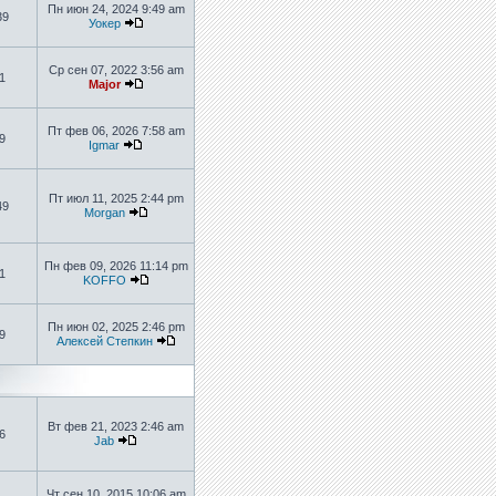
Пн июн 24, 2024 9:49 am
39
Уокер
Ср сен 07, 2022 3:56 am
1
Major
Пт фев 06, 2026 7:58 am
9
Igmar
Пт июл 11, 2025 2:44 pm
49
Morgan
Пн фев 09, 2026 11:14 pm
1
KOFFO
Пн июн 02, 2025 2:46 pm
9
Алексей Степкин
Вт фев 21, 2023 2:46 am
6
Jab
Чт сен 10, 2015 10:06 am