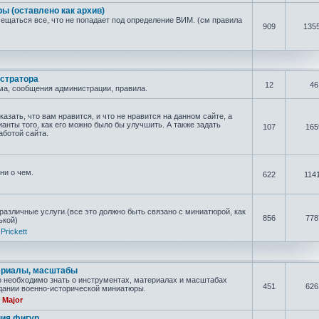
 (оставлено как архив)
мещаться все, что не попадает под определение ВИМ. (см правила
909
135
стратора
12
46
а, сообщения администрации, правила.
азать, что вам нравится, и что не нравится на данном сайте, а
анты того, как его можно было бы улучшить. А также задать
107
165
аботой сайта.
ни о чем.
622
114
азличные услуги.(все это должно быть связано с миниатюрой, как
856
778
ькой)
,
Prickett
ериалы, масштабы
о необходимо знать о инструментах, материалах и масштабах
451
626
дании военно-исторической миниатюры.
,
Major
ния фигур