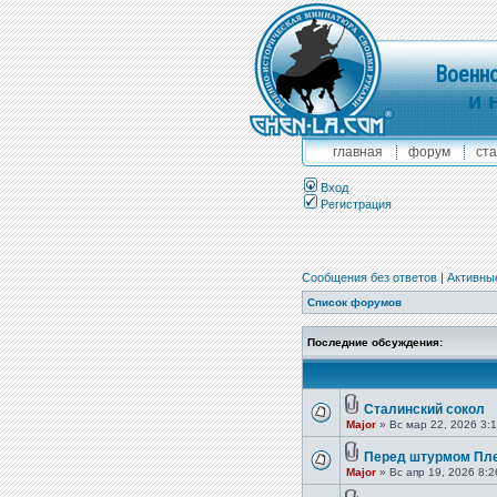
Военно
и 
главная
форум
ста
Вход
Регистрация
Сообщения без ответов
|
Активны
Список форумов
Последние обсуждения:
Сталинский сокол
Major
» Вс мар 22, 2026 3:
Перед штурмом Пл
Major
» Вс апр 19, 2026 8: