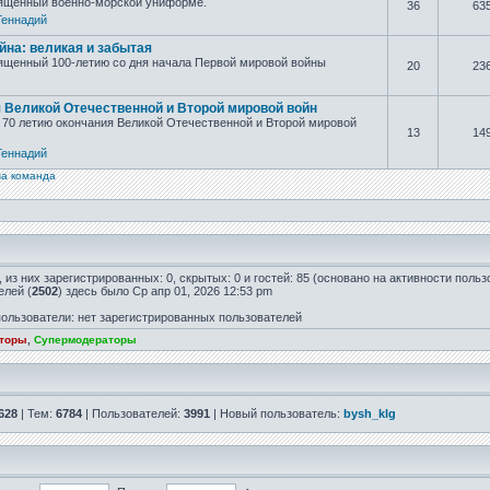
вящённый военно-морской униформе.
36
63
Геннадий
йна: великая и забытая
ященный 100-летию со дня начала Первой мировой войны
20
23
я Великой Отечественной и Второй мировой войн
70 летию окончания Великой Отечественной и Второй мировой
13
14
Геннадий
а команда
, из них зарегистрированных: 0, скрытых: 0 и гостей: 85 (основано на активности поль
елей (
2502
) здесь было Ср апр 01, 2026 12:53 pm
ользователи: нет зарегистрированных пользователей
аторы
,
Супермодераторы
628
| Тем:
6784
| Пользователей:
3991
| Новый пользователь:
bysh_klg