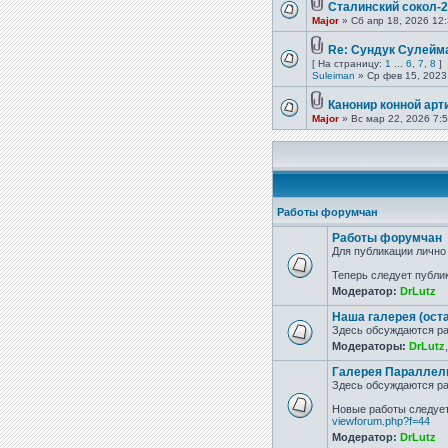
Сталинский сокол-2
Major
» Сб апр 18, 2026 12
Re: Сундук Сулейм
[ На страницу:
1
...
6
,
7
,
8
]
Suleiman
» Ср фев 15, 2023
Канонир конной ар
Major
» Вс мар 22, 2026 7:
Работы форумчан
Работы форумчан
Для публикации лично
Теперь следует публи
Модератор:
DrLutz
Наша галерея (оста
Здесь обсуждаются ра
Модераторы:
DrLutz
Галерея Параллель
Здесь обсуждаются ра
Новые работы следует
viewforum.php?f=44
Модератор:
DrLutz