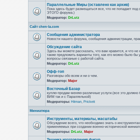
Параллельные Миры (оставлено как архив)
Пока здесь будет размещаться все, что не попадает под
ЭТОГО форума.)
Модератор:
DrLutz
Сайт chen-la.com
Сообщения администратора
Новости нашего форума, сообщения администрации, пра
Обсуждение сайта
Здесь вы можете рассказать, что вам нравится, и что не 
также предложить варианты того, как его можно было бы 
вопросы связаные с работой сайта.
Модератор:
DrLutz
Офф-топ
Разговоры обо всем и ни о чем.
Модератор:
Major
Восточный Базар
куплю-продам-меняю-различные услуги.(все это должно б
ВИМ так и с Параллелькой)
Модераторы:
Hitman
,
Prickett
Миниатюра
Инструменты, материалы, масштабы
Обсуждение всего, что необходимо знать о инструмента
применяемых при создании военно-исторической миниат
Модераторы:
DrLutz
,
Major
Техника изготовления фигур