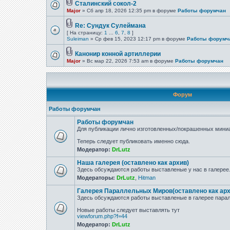
Сталинский сокол-2
Major
» Сб апр 18, 2026 12:35 pm в форуме
Работы форумчан
Re: Сундук Сулеймана
[ На страницу:
1
...
6
,
7
,
8
]
Suleiman
» Ср фев 15, 2023 12:17 pm в форуме
Работы форумч
Канонир конной артиллерии
Major
» Вс мар 22, 2026 7:53 am в форуме
Работы форумчан
Форум
Работы форумчан
Работы форумчан
Для публикации лично изготовленных/покрашенных миниа
Теперь следует публиковать именно сюда.
Модератор:
DrLutz
Наша галерея (оставлено как архив)
Здесь обсуждаются работы выставленые у нас в галерее
Модераторы:
DrLutz
,
Hitman
Галерея Параллельных Миров(оставлено как арх
Здесь обсуждаются работы выставленые в галерее парал
Новые работы следует выставлять тут
viewforum.php?f=44
Модератор:
DrLutz