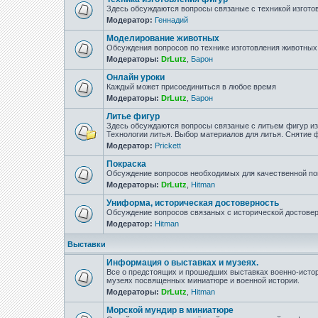
Здесь обсуждаются вопросы связаные с техникой изгото
Модератор:
Геннадий
Моделирование животных
Обсуждения вопросов по технике изготовления животны
Модераторы:
DrLutz
,
Барон
Онлайн уроки
Каждый может присоединиться в любое время
Модераторы:
DrLutz
,
Барон
Литье фигур
Здесь обсуждаются вопросы связаные с литьем фигур из 
Технологии литья. Выбор материалов для литья. Снятие
Модератор:
Prickett
Покраска
Обсуждение вопросов необходимых для качественной по
Модераторы:
DrLutz
,
Hitman
Униформа, историческая достоверность
Обсуждение вопросов связаных с исторической достове
Модератор:
Hitman
Выставки
Информация о выставках и музеях.
Все о предстоящих и прошедших выставках военно-истор
музеях посвященных миниатюре и военной истории.
Модераторы:
DrLutz
,
Hitman
Морской мундир в миниатюре