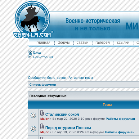
Военно-историческая
МИ
и не только
главная
форум
статьи
галерея
ссылки
ф
Вход
Регистрация
Сообщения без ответов
|
Активные темы
Список форумов
Последние обсуждения:
Темы
Сталинский сокол
Major
» Вс мар 22, 2026 3:10 pm в форуме
Работы форумчан
Перед штурмом Плевны
Major
» Вс апр 19, 2026 8:26 am в форуме
Работы форумчан