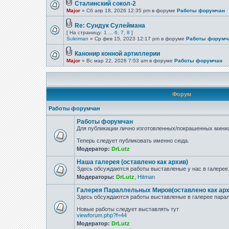
Сталинский сокол-2
Major
» Сб апр 18, 2026 12:35 pm в форуме
Работы форумчан
Re: Сундук Сулеймана
[ На страницу:
1
...
6
,
7
,
8
]
Suleiman
» Ср фев 15, 2023 12:17 pm в форуме
Работы форумч
Канонир конной артиллерии
Major
» Вс мар 22, 2026 7:53 am в форуме
Работы форумчан
Форум
Работы форумчан
Работы форумчан
Для публикации лично изготовленных/покрашенных миниа
Теперь следует публиковать именно сюда.
Модератор:
DrLutz
Наша галерея (оставлено как архив)
Здесь обсуждаются работы выставленые у нас в галерее
Модераторы:
DrLutz
,
Hitman
Галерея Параллельных Миров(оставлено как арх
Здесь обсуждаются работы выставленые в галерее парал
Новые работы следует выставлять тут
viewforum.php?f=44
Модератор:
DrLutz