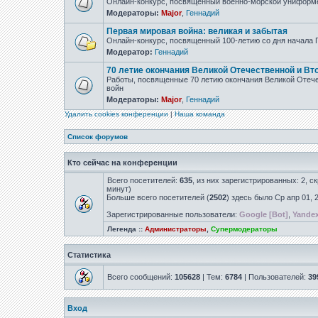
Онлайн-конкурс, посвящённый военно-морской униформ
Модераторы:
Major
,
Геннадий
Первая мировая война: великая и забытая
Онлайн-конкурс, посвященный 100-летию со дня начала
Модератор:
Геннадий
70 летие окончания Великой Отечественной и Вт
Работы, посвященные 70 летию окончания Великой Отеч
войн
Модераторы:
Major
,
Геннадий
Удалить cookies конференции
|
Наша команда
Список форумов
Кто сейчас на конференции
Всего посетителей:
635
, из них зарегистрированных: 2, с
минут)
Больше всего посетителей (
2502
) здесь было Ср апр 01, 
Зарегистрированные пользователи:
Google [Bot]
,
Yandex
Легенда ::
Администраторы
,
Супермодераторы
Статистика
Всего сообщений:
105628
| Тем:
6784
| Пользователей:
39
Вход