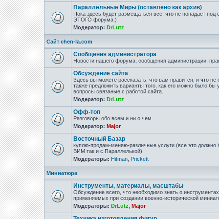
Параллельные Миры (оставлено как архив)
Пока здесь будет размещаться все, что не попадает под
ЭТОГО форума.)
Модератор:
DrLutz
Сайт chen-la.com
Сообщения администратора
Новости нашего форума, сообщения администрации, пра
Обсуждение сайта
Здесь вы можете рассказать, что вам нравится, и что не 
также предложить варианты того, как его можно было бы 
вопросы связаные с работой сайта.
Модератор:
DrLutz
Офф-топ
Разговоры обо всем и ни о чем.
Модератор:
Major
Восточный Базар
куплю-продам-меняю-различные услуги.(все это должно б
ВИМ так и с Параллелькой)
Модераторы:
Hitman
,
Prickett
Миниатюра
Инструменты, материалы, масштабы
Обсуждение всего, что необходимо знать о инструмента
применяемых при создании военно-исторической миниат
Модераторы:
DrLutz
,
Major
Техника изготовления фигур