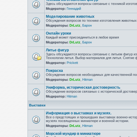
Здесь обсуждаются вопросы связаные с техникой изгото
Модератор:
Геннадий
Моделирование животных
Обсуждения вопросов по технике изготовления животны
Модераторы:
DrLutz
,
Барон
Онлайн уроки
Каждый может присоединиться в любое время
Модераторы:
DrLutz
,
Барон
Литье фигур
Здесь обсуждаются вопросы связаные с литьем фигур из 
Технологии литья. Выбор материалов для литья. Снятие
Модератор:
Prickett
Покраска
Обсуждение вопросов необходимых для качественной по
Модераторы:
DrLutz
,
Hitman
Униформа, историческая достоверность
Обсуждение вопросов связаных с исторической достове
Модератор:
Hitman
Выставки
Информация о выставках и музеях.
Все о предстоящих и прошедших выставках военно-истор
музеях посвященных миниатюре и военной истории.
Модераторы:
DrLutz
,
Hitman
Морской мундир в миниатюре