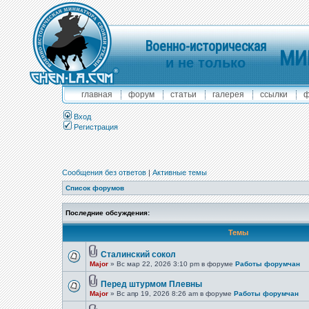
Военно-историческая
МИ
и не только
главная
форум
статьи
галерея
ссылки
ф
Вход
Регистрация
Сообщения без ответов
|
Активные темы
Список форумов
Последние обсуждения:
Темы
Сталинский сокол
Major
» Вс мар 22, 2026 3:10 pm в форуме
Работы форумчан
Перед штурмом Плевны
Major
» Вс апр 19, 2026 8:26 am в форуме
Работы форумчан