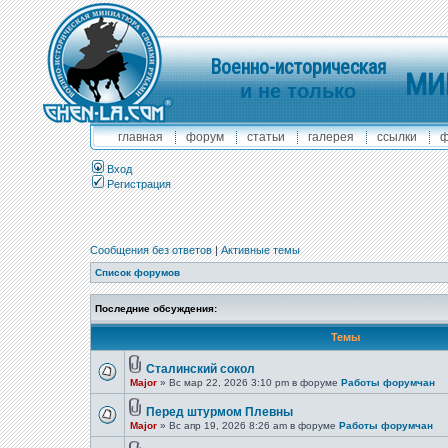
Военно-историческая
МИ
и не только
главная
форум
статьи
галерея
ссылки
ф
Вход
Регистрация
Сообщения без ответов
|
Активные темы
Список форумов
Последние обсуждения:
Темы
Сталинский сокол
Major
» Вс мар 22, 2026 3:10 pm в форуме
Работы форумчан
Перед штурмом Плевны
Major
» Вс апр 19, 2026 8:26 am в форуме
Работы форумчан