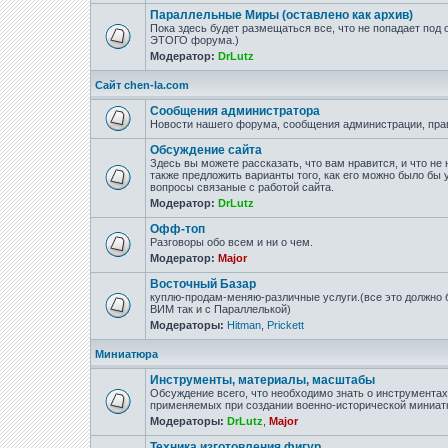
Параллельные Миры (оставлено как архив)
Пока здесь будет размещаться все, что не попадает под
ЭТОГО форума.)
Модератор:
DrLutz
Сайт chen-la.com
Сообщения администратора
Новости нашего форума, сообщения администрации, пра
Обсуждение сайта
Здесь вы можете рассказать, что вам нравится, и что не 
также предложить варианты того, как его можно было бы 
вопросы связаные с работой сайта.
Модератор:
DrLutz
Офф-топ
Разговоры обо всем и ни о чем.
Модератор:
Major
Восточный Базар
куплю-продам-меняю-различные услуги.(все это должно б
ВИМ так и с Параллелькой)
Модераторы:
Hitman
,
Prickett
Миниатюра
Инструменты, материалы, масштабы
Обсуждение всего, что необходимо знать о инструмента
применяемых при создании военно-исторической миниат
Модераторы:
DrLutz
,
Major
Техника изготовления фигур