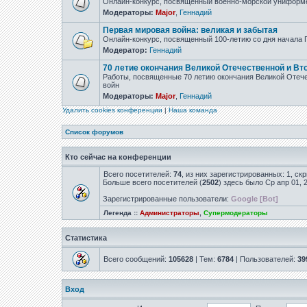
Онлайн-конкурс, посвящённый военно-морской униформ
Модераторы:
Major
,
Геннадий
Первая мировая война: великая и забытая
Онлайн-конкурс, посвященный 100-летию со дня начала
Модератор:
Геннадий
70 летие окончания Великой Отечественной и Вт
Работы, посвященные 70 летию окончания Великой Отеч
войн
Модераторы:
Major
,
Геннадий
Удалить cookies конференции
|
Наша команда
Список форумов
Кто сейчас на конференции
Всего посетителей:
74
, из них зарегистрированных: 1, ск
Больше всего посетителей (
2502
) здесь было Ср апр 01, 
Зарегистрированные пользователи:
Google [Bot]
Легенда ::
Администраторы
,
Супермодераторы
Статистика
Всего сообщений:
105628
| Тем:
6784
| Пользователей:
39
Вход