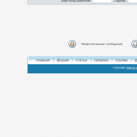
Имя пользователя:
Пароль:
Непрочитанные сообщения
главная
форум
статьи
галерея
ссылки
ф
Copyright
chen-la.