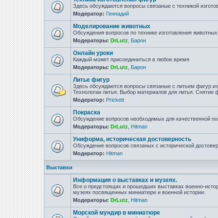
Здесь обсуждаются вопросы связаные с техникой изгото
Модератор:
Геннадий
Моделирование животных
Обсуждения вопросов по технике изготовления животны
Модераторы:
DrLutz
,
Барон
Онлайн уроки
Каждый может присоединиться в любое время
Модераторы:
DrLutz
,
Барон
Литье фигур
Здесь обсуждаются вопросы связаные с литьем фигур из 
Технологии литья. Выбор материалов для литья. Снятие
Модератор:
Prickett
Покраска
Обсуждение вопросов необходимых для качественной по
Модераторы:
DrLutz
,
Hitman
Униформа, историческая достоверность
Обсуждение вопросов связаных с исторической достове
Модератор:
Hitman
Выставки
Информация о выставках и музеях.
Все о предстоящих и прошедших выставках военно-истор
музеях посвященных миниатюре и военной истории.
Модераторы:
DrLutz
,
Hitman
Морской мундир в миниатюре