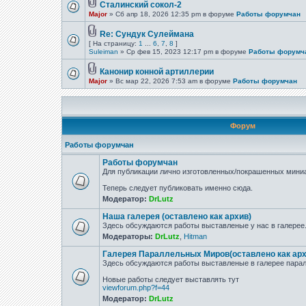
Сталинский сокол-2
Major
» Сб апр 18, 2026 12:35 pm в форуме
Работы форумчан
Re: Сундук Сулеймана
[ На страницу:
1
...
6
,
7
,
8
]
Suleiman
» Ср фев 15, 2023 12:17 pm в форуме
Работы форумч
Канонир конной артиллерии
Major
» Вс мар 22, 2026 7:53 am в форуме
Работы форумчан
Форум
Работы форумчан
Работы форумчан
Для публикации лично изготовленных/покрашенных миниа
Теперь следует публиковать именно сюда.
Модератор:
DrLutz
Наша галерея (оставлено как архив)
Здесь обсуждаются работы выставленые у нас в галерее
Модераторы:
DrLutz
,
Hitman
Галерея Параллельных Миров(оставлено как арх
Здесь обсуждаются работы выставленые в галерее парал
Новые работы следует выставлять тут
viewforum.php?f=44
Модератор:
DrLutz