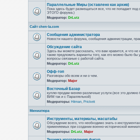
Параллельные Миры (оставлено как архив)
Пока здесь будет размещаться все, что не попадает под
ЭТОГО форума.)
Модератор:
DrLutz
Сайт chen-la.com
Сообщения администратора
Новости нашего форума, сообщения администрации, пра
Обсуждение сайта
Здесь вы можете рассказать, что вам нравится, и что не 
также предложить варианты того, как его можно было бы 
вопросы связаные с работой сайта.
Модератор:
DrLutz
Офф-топ
Разговоры обо всем и ни о чем.
Модератор:
Major
Восточный Базар
куплю-продам-меняю-различные услуги.(все это должно б
ВИМ так и с Параллелькой)
Модераторы:
Hitman
,
Prickett
Миниатюра
Инструменты, материалы, масштабы
Обсуждение всего, что необходимо знать о инструмента
применяемых при создании военно-исторической миниат
Модераторы:
DrLutz
,
Major
Техника изготовления фигур