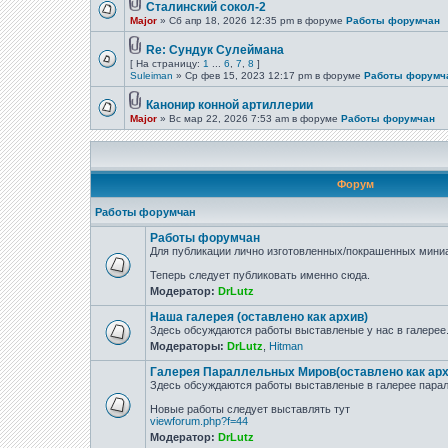
Сталинский сокол-2
Major
» Сб апр 18, 2026 12:35 pm в форуме
Работы форумчан
Re: Сундук Сулеймана
[ На страницу:
1
...
6
,
7
,
8
]
Suleiman
» Ср фев 15, 2023 12:17 pm в форуме
Работы форумч
Канонир конной артиллерии
Major
» Вс мар 22, 2026 7:53 am в форуме
Работы форумчан
Форум
Работы форумчан
Работы форумчан
Для публикации лично изготовленных/покрашенных миниа
Теперь следует публиковать именно сюда.
Модератор:
DrLutz
Наша галерея (оставлено как архив)
Здесь обсуждаются работы выставленые у нас в галерее
Модераторы:
DrLutz
,
Hitman
Галерея Параллельных Миров(оставлено как арх
Здесь обсуждаются работы выставленые в галерее парал
Новые работы следует выставлять тут
viewforum.php?f=44
Модератор:
DrLutz