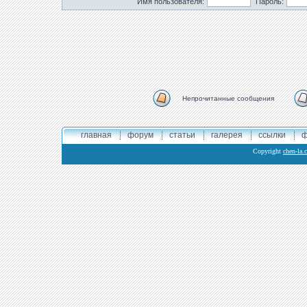
Имя пользователя:
Пароль:
Непрочитанные сообщения
главная
форум
статьи
галерея
ссылки
ф
Copyright
chen-la.