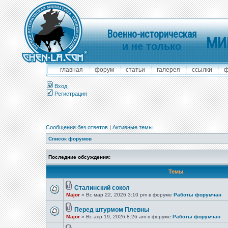
Военно-историческая
МИ
и не только
главная
форум
статьи
галерея
ссылки
ф
Вход
Регистрация
Сообщения без ответов
|
Активные темы
Список форумов
Последние обсуждения:
Темы
Сталинский сокол
Major
» Вс мар 22, 2026 3:10 pm в форуме
Работы форумчан
Перед штурмом Плевны
Major
» Вс апр 19, 2026 8:26 am в форуме
Работы форумчан