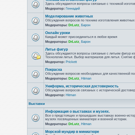
Здесь обсуждаются вопросы связаные с техникой изгото
Модератор:
Геннадий
Моделирование животных
Обсуждения вопросов по технике изготовления животны
Модераторы:
DrLutz
,
Барон
Онлайн уроки
Каждый может присоединиться в любое время
Модераторы:
DrLutz
,
Барон
Литье фигур
Здесь обсуждаются вопросы связаные с литьем фигур из 
Технологии литья. Выбор материалов для литья. Снятие
Модератор:
Prickett
Покраска
Обсуждение вопросов необходимых для качественной по
Модераторы:
DrLutz
,
Hitman
Униформа, историческая достоверность
Обсуждение вопросов связаных с исторической достове
Модератор:
Hitman
Выставки
Информация о выставках и музеях.
Все о предстоящих и прошедших выставках военно-истор
музеях посвященных миниатюре и военной истории.
Модераторы:
DrLutz
,
Hitman
Морской мундир в миниатюре