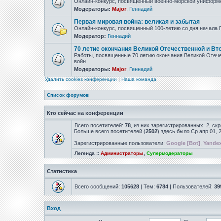
Онлайн-конкурс, посвящённый военно-морской униформ
Модераторы:
Major
,
Геннадий
Первая мировая война: великая и забытая
Онлайн-конкурс, посвященный 100-летию со дня начала
Модератор:
Геннадий
70 летие окончания Великой Отечественной и Вт
Работы, посвященные 70 летию окончания Великой Отеч
войн
Модераторы:
Major
,
Геннадий
Удалить cookies конференции
|
Наша команда
Список форумов
Кто сейчас на конференции
Всего посетителей:
78
, из них зарегистрированных: 2, ск
Больше всего посетителей (
2502
) здесь было Ср апр 01, 
Зарегистрированные пользователи:
Google [Bot]
,
Yandex
Легенда ::
Администраторы
,
Супермодераторы
Статистика
Всего сообщений:
105628
| Тем:
6784
| Пользователей:
39
Вход