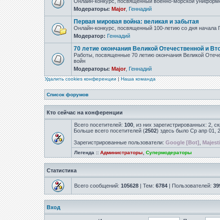
Онлайн-конкурс, посвящённый военно-морской униформ
Модераторы:
Major
,
Геннадий
Первая мировая война: великая и забытая
Онлайн-конкурс, посвященный 100-летию со дня начала
Модератор:
Геннадий
70 летие окончания Великой Отечественной и Вт
Работы, посвященные 70 летию окончания Великой Отеч
войн
Модераторы:
Major
,
Геннадий
Удалить cookies конференции
|
Наша команда
Список форумов
Кто сейчас на конференции
Всего посетителей:
100
, из них зарегистрированных: 2, с
Больше всего посетителей (
2502
) здесь было Ср апр 01, 
Зарегистрированные пользователи:
Google [Bot]
,
Majest
Легенда ::
Администраторы
,
Супермодераторы
Статистика
Всего сообщений:
105628
| Тем:
6784
| Пользователей:
39
Вход