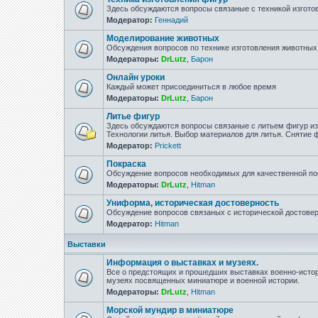
Здесь обсуждаются вопросы связаные с техникой изгото
Модератор:
Геннадий
Моделирование животных
Обсуждения вопросов по технике изготовления животны
Модераторы:
DrLutz
,
Барон
Онлайн уроки
Каждый может присоединиться в любое время
Модераторы:
DrLutz
,
Барон
Литье фигур
Здесь обсуждаются вопросы связаные с литьем фигур из 
Технологии литья. Выбор материалов для литья. Снятие
Модератор:
Prickett
Покраска
Обсуждение вопросов необходимых для качественной по
Модераторы:
DrLutz
,
Hitman
Униформа, историческая достоверность
Обсуждение вопросов связаных с исторической достове
Модератор:
Hitman
Выставки
Информация о выставках и музеях.
Все о предстоящих и прошедших выставках военно-истор
музеях посвященных миниатюре и военной истории.
Модераторы:
DrLutz
,
Hitman
Морской мундир в миниатюре