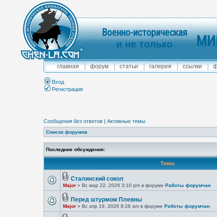
Военно-историческая
МИ
и не только
главная
форум
статьи
галерея
ссылки
ф
Вход
Регистрация
Сообщения без ответов
|
Активные темы
Список форумов
Последние обсуждения:
Темы
Сталинский сокол
Major
» Вс мар 22, 2026 3:10 pm в форуме
Работы форумчан
Перед штурмом Плевны
Major
» Вс апр 19, 2026 8:26 am в форуме
Работы форумчан