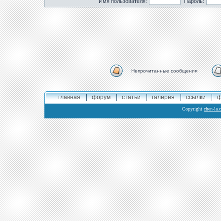
Имя пользователя:
Пароль:
Непрочитанные сообщения
главная
форум
статьи
галерея
ссылки
ф
Copyright
chen-la.