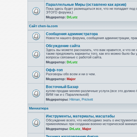
Параллельные Миры (оставлено как архив)
Пока здесь будет размещаться все, что не попадает под
ЭТОГО форума.)
Модератор:
DrLutz
Сайт chen-la.com
Сообщения администратора
Новости нашего форума, сообщения администрации, пра
Обсуждение сайта
Здесь вы можете рассказать, что вам нравится, и что не 
также предложить варианты того, как его можно было бы 
вопросы связаные с работой сайта.
Модератор:
DrLutz
Офф-топ
Разговоры обо всем и ни о чем.
Модератор:
Major
Восточный Базар
куплю-продам-меняю-различные услуги.(все это должно б
ВИМ так и с Параллелькой)
Модераторы:
Hitman
,
Prickett
Миниатюра
Инструменты, материалы, масштабы
Обсуждение всего, что необходимо знать о инструмента
применяемых при создании военно-исторической миниат
Модераторы:
DrLutz
,
Major
Техника изготовления фигур