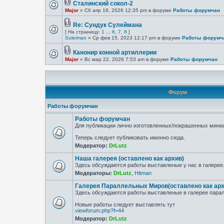
Сталинский сокол-2
Major
» Сб апр 18, 2026 12:35 pm в форуме
Работы форумчан
Re: Сундук Сулеймана
[ На страницу:
1
...
6
,
7
,
8
]
Suleiman
» Ср фев 15, 2023 12:17 pm в форуме
Работы форумч
Канонир конной артиллерии
Major
» Вс мар 22, 2026 7:53 am в форуме
Работы форумчан
Форум
Работы форумчан
Работы форумчан
Для публикации лично изготовленных/покрашенных миниа
Теперь следует публиковать именно сюда.
Модератор:
DrLutz
Наша галерея (оставлено как архив)
Здесь обсуждаются работы выставленые у нас в галерее
Модераторы:
DrLutz
,
Hitman
Галерея Параллельных Миров(оставлено как арх
Здесь обсуждаются работы выставленые в галерее парал
Новые работы следует выставлять тут
viewforum.php?f=44
Модератор:
DrLutz