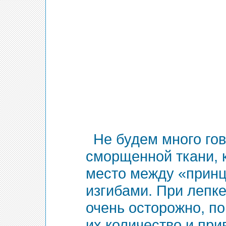
Не будем много гов
сморщенной ткани, 
место между «прин
изгибами. При лепк
очень осторожно, п
их количество и при