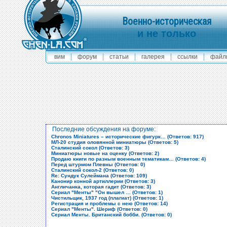
Военно-историческая
и не только
вим
форум
статьи
галерея
ссылки
файл
Последние обсуждения на форуме:
Chronos Miniatures – исторические фигурк… (Ответов: 917)
МЛ-20 студия оловянной миниатюры (Ответов: 5)
Сталинский сокол (Ответов: 3)
Миниатюры новые на оценку (Ответов: 2)
Продаю книги по разным военным тематикам… (Ответов: 4)
Перед штурмом Плевны (Ответов: 0)
Сталинский сокол-2 (Ответов: 0)
Re: Сундук Сулеймана (Ответов: 109)
Канонир конной артиллерии (Ответов: 3)
Англичанка, которая гадит (Ответов: 3)
Сериал "Менты" "Он вышел … (Ответов: 1)
Чистильщик, 1937 год (плагиат) (Ответов: 1)
Регистрация и проблемы с нею (Ответов: 14)
Сериал "Менты". Шериф (Ответов: 0)
Сериал Менты. Британский бобби. (Ответов: 0)