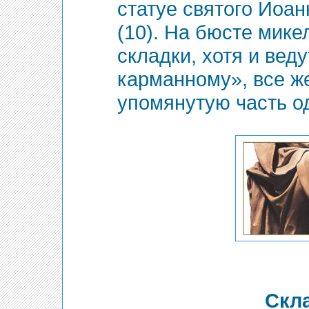
статуе святого Иоан
(10). На бюсте мике
складки, хотя и вед
карманному», все ж
упомянутую часть о
Скл